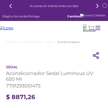
6 cuotas sin interés todos los días
Elegí tu forma de Entrega
Cambiar
Cuidado Personal
Capilar
Acondicionadores
SEDAL
Acondicionador Sedal Luminous UV
650 Ml
7791293051475
$
8871
,
26