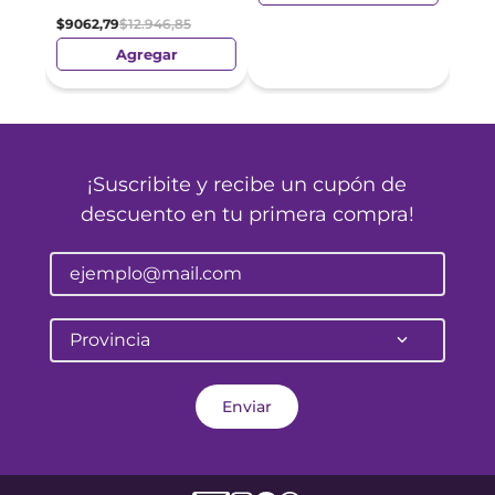
$
9062
,
79
$
12
.
946
,
85
Agregar
¡Suscribite y recibe un cupón de
descuento en tu primera compra!
Provincia
Enviar