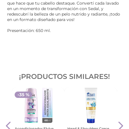
que hace que tu cabello destaque. Convertí cada lavado
en un momento de transformación con Sedal, y
redescubrí la belleza de un pelo nutrido y radiante, ¡todo
en un formato diseñado para vos!
Presentación: 650 ml.
¡PRODUCTOS SIMILARES!
-
35 %
e
Acon
Acondicionador Elvive
Head & Shoulders Crece