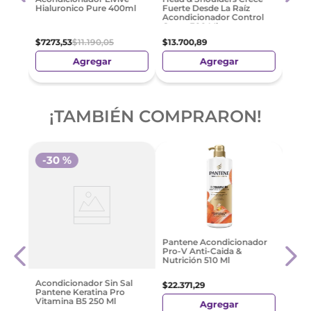
izos
Good
Hialuronico Pure 400ml
Fuerte Desde La Raíz
Cont
Acondicionador Control
Caspa 300 Ml
$
54
$
7273
,
53
$
11
.
190
,
05
$
13
.
700
,
89
Agregar
Agregar
¡TAMBIÉN COMPRARON!
-
30 %
is
Crem
Pantene Acondicionador
ml
Lumi
Pro-V Anti-Caida &
Nutrición 510 Ml
$
523
Acondicionador Sin Sal
$
22
.
371
,
29
Pantene Keratina Pro
Vitamina B5 250 Ml
Agregar