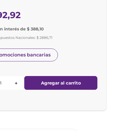
92
,
92
in interés de $ 388,10
mpuestos Nacionales:
$
2886
,
71
romociones bancarias
Agregar al carrito
＋