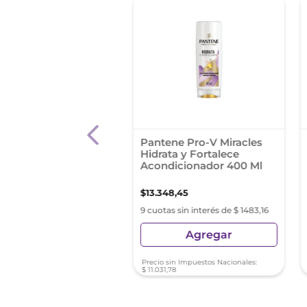
atis Balsamo Natural
Pantene Pro-V Miracles
 420Ml
Hidrata y Fortalece
Acondicionador 400 Ml
99
,
89
$
13
.
348
,
45
s sin interés de $ 1222,21
9 cuotas sin interés de $ 1483,16
Agregar
Agregar
sin Impuestos Nacionales:
Precio sin Impuestos Nacionales:
82
$
11
.
031
,
78