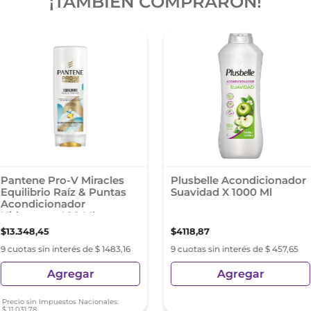
¡TAMBIÉN COMPRARON!
Pantene Pro-V Miracles
Plusbelle Acondicionador
Equilibrio Raíz & Puntas
Suavidad X 1000 Ml
Acondicionador
Hidratante 400 Ml
$
13
.
348
,
45
$
4118
,
87
9 cuotas sin interés de $ 1483,16
9 cuotas sin interés de $ 457,65
Agregar
Agregar
Precio sin Impuestos Nacionales:
$
11
.
031
,
78