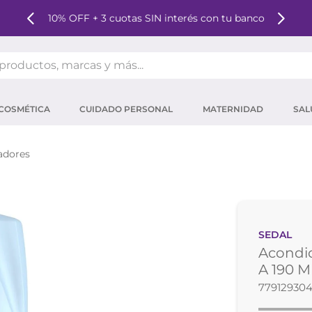
10% OFF + 3 cuotas SIN interés con tu banco
oductos, marcas y más...
OS MÁS BUSCADOS
COSMÉTICA
CUIDADO PERSONAL
MATERNIDAD
SAL
ector solar
um
adores
tina
mpoo
eina
SEDAL
 micelar
Acondic
ector
A 190 M
77912930
ara pestañas