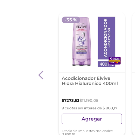
 %
-
35 %
dicionador Elvive
Acodicionador Elvive
rvive 400ml
Hidra Hialuronico 400ml
,
53
$
11
.
190
,
05
$
7273
,
53
$
11
.
190
,
05
s sin interés de $ 808,17
9 cuotas sin interés de $ 808,17
Agregar
Agregar
sin Impuestos Nacionales:
Precio sin Impuestos Nacionales:
8
$
6011
,
18