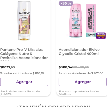
-
35 %
Pantene Pro-V Miracles
Acondicionador Elvive
Colágeno Nutre &
Glycolic Cristal 400ml
Revitaliza Acondicionador
200 Ml
$
8037
,
98
$
8118
,
54
$
12
.
490
,
06
9 cuotas sin interés de $ 893,10
9 cuotas sin interés de $ 902,06
Agregar
Agregar
Precio sin Impuestos Nacionales:
Precio sin Impuestos Nacionales:
$
6642
,
96
$
6709
,
54