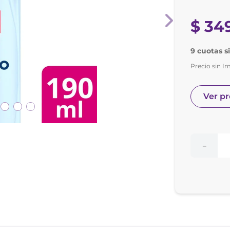
nol
e posay
$
34
9 cuotas s
Precio sin I
Ver p
－