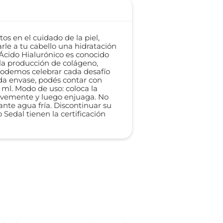
s en el cuidado de la piel,
rle a tu cabello una hidratación
 Ácido Hialurónico es conocido
la producción de colágeno,
odemos celebrar cada desafío
ada envase, podés contar con
0 ml. Modo de uso: coloca la
uavemente y luego enjuaga. No
ante agua fría. Discontinuar su
 Sedal tienen la certificación