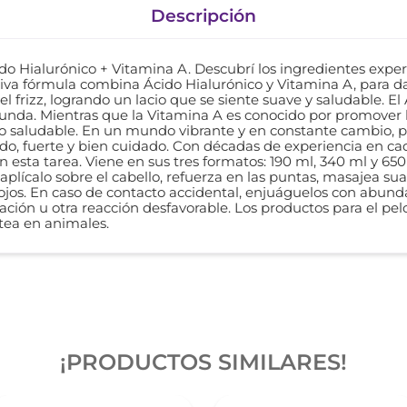
Descripción
 Hialurónico + Vitamina A. Descubrí los ingredientes experto
siva fórmula combina Ácido Hialurónico y Vitamina A, para da
 frizz, logrando un lacio que se siente suave y saludable. El
funda. Mientras que la Vitamina A es conocido por promover 
 saludable. En un mundo vibrante y en constante cambio, p
ado, fuerte y bien cuidado. Con décadas de experiencia en c
en esta tarea. Viene en sus tres formatos: 190 ml, 340 ml y 65
plícalo sobre el cabello, refuerza en las puntas, masajea s
os ojos. En caso de contacto accidental, enjuáguelos con abund
ación u otra reacción desfavorable. Los productos para el pelo
tea en animales.
¡PRODUCTOS SIMILARES!