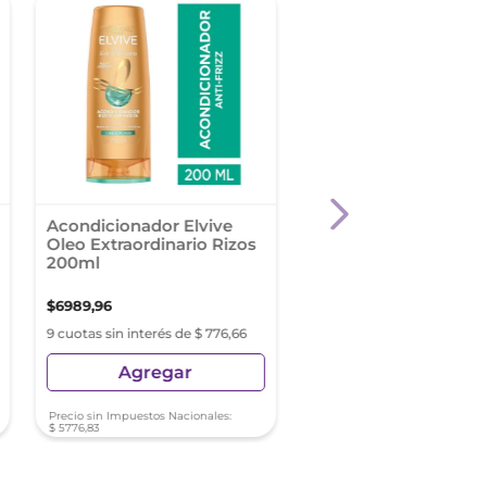
Acondicionador Elvive
Acondicionador Fruc
Oleo Extraordinario Rizos
Rizos Poderosos 35
200ml
$
6989
,
96
$
6990
,
02
9 cuotas sin interés de $ 776,66
9 cuotas sin interés de $ 7
Agregar
Agregar
Precio sin Impuestos Nacionales:
Precio sin Impuestos Nacionale
$
5776
,
83
$
5776
,
88