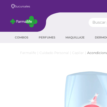
de $80.000
Pagá en hasta 8 cuotas SIN interés
Sucursales
Buscar pr
TÉRMIN
COMBOS
PERFUMES
MAQUILLAJE
DERMO
prot
ser
Cuidado Personal
Capilar
Acondicion
crea
sha
prot
agua
corr
másc