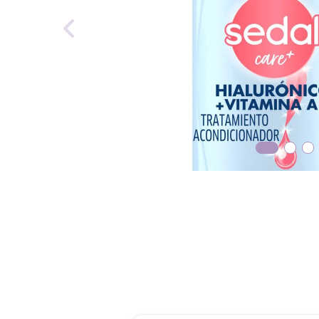
reti
roch