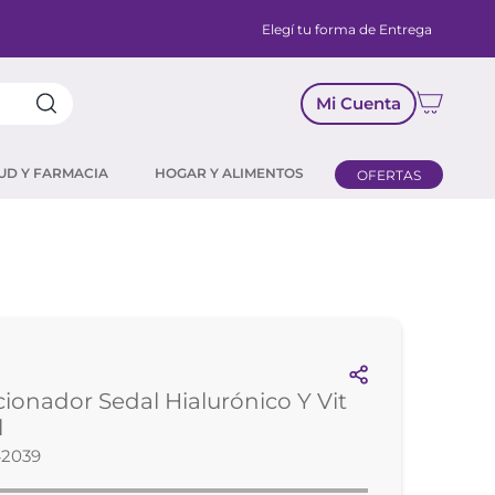
Elegí tu forma de Entrega
Mi Cuenta
UD Y FARMACIA
HOGAR Y ALIMENTOS
OFERTAS
ionador Sedal Hialurónico Y Vit
l
42039