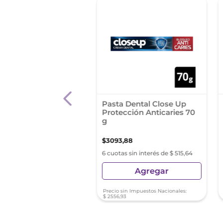
a Dental Parodontax
Pasta Dental Close Up
 50 Gr
Protección Anticaries 70
g
0
,
19
$
3093
,
88
as sin interés de $ 1090,03
6 cuotas sin interés de $ 515,64
Agregar
Agregar
sin Impuestos Nacionales:
Precio sin Impuestos Nacionales:
12
$
2556
,
93