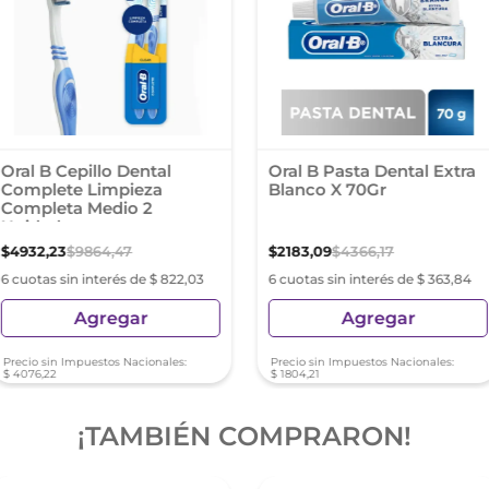
Oral B Cepillo Dental
Oral B Pasta Dental Extra
Complete Limpieza
Blanco X 70Gr
Completa Medio 2
Unidades
$
4932
,
23
$
9864
,
47
$
2183
,
09
$
4366
,
17
6 cuotas sin interés de $ 822,03
6 cuotas sin interés de $ 363,84
Agregar
Agregar
Precio sin Impuestos Nacionales:
Precio sin Impuestos Nacionales:
$
4076
,
22
$
1804
,
21
¡TAMBIÉN COMPRARON!