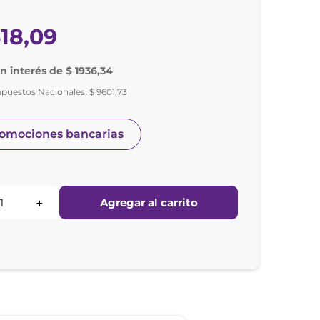
18
,
09
in interés de $ 1936,34
mpuestos Nacionales:
$
9601
,
73
romociones bancarias
Agregar al carrito
＋