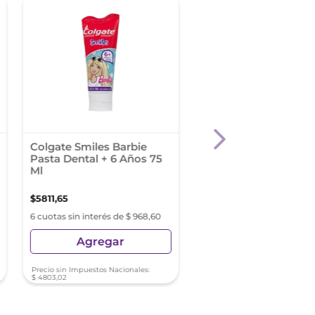
Colgate Smiles Barbie
Colgate Pasta Dental
Pasta Dental + 6 Años 75
Herbal X 140 Gr
Ml
$
5811
,
65
$
5822
,
14
6 cuotas sin interés de $ 968,60
6 cuotas sin interés de $ 9
Agregar
Agregar
Precio sin Impuestos Nacionales:
Precio sin Impuestos Nacionale
$
4803
,
02
$
4811
,
69