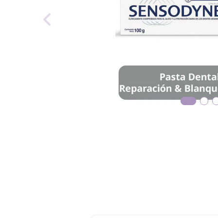
reti
tint