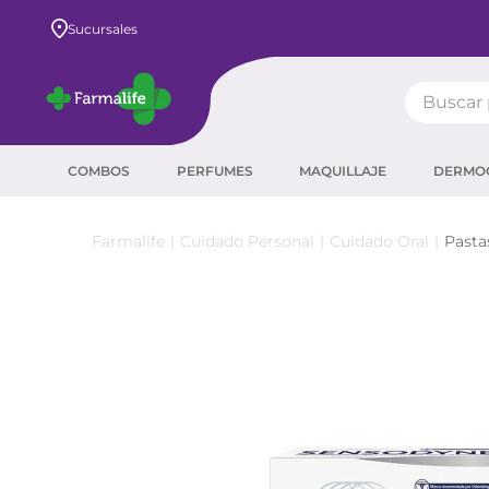
Envío GRATIS a todo el país desde $80.000
Sucursales
Buscar pr
TÉRMIN
COMBOS
PERFUMES
MAQUILLAJE
DERMO
prot
ser
Cuidado Personal
Cuidado Oral
Pasta
sha
crea
prot
agua
corr
másc