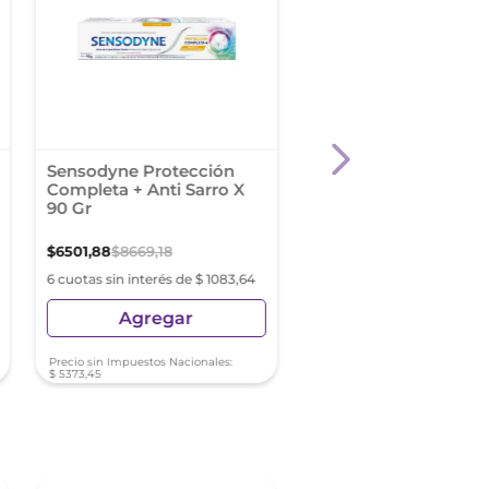
Sensodyne Protección
Pasta Dental Odol D
Completa + Anti Sarro X
Acción X 180 G
90 Gr
$
6501
,
88
$
8669
,
18
$
5753
,
89
6 cuotas sin interés de $ 1083,64
6 cuotas sin interés de $ 9
Agregar
Agregar
Precio sin Impuestos Nacionales:
Precio sin Impuestos Nacionale
$
5373
,
45
$
4755
,
28