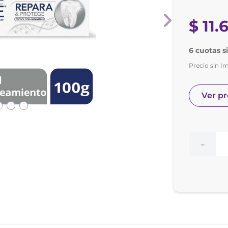
nol
ura
$
11
.
6
6 cuotas s
Precio sin I
Ver p
－