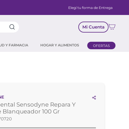
Elegí tu forma de Entrega
Mi Cuenta
UD Y FARMACIA
HOGAR Y ALIMENTOS
OFERTAS
NE
Dental Sensodyne Repara Y
 Blanqueador 100 Gr
70720