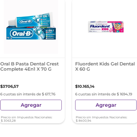
Oral B Pasta Dental Crest
Fluordent Kids Gel Dental
Complete 4En1 X 70 G
X 60 G
$
3706
,
57
$
10
.
165
,
14
6 cuotas sin interés de $ 617,76
6 cuotas sin interés de $ 1694,19
Agregar
Agregar
Precio sin Impuestos Nacionales:
Precio sin Impuestos Nacionales:
$
3063
,
28
$
8400
,
94