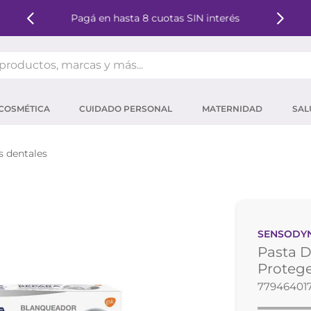
Pagá en hasta 8 cuotas SIN interés
oductos, marcas y más...
OS MÁS BUSCADOS
COSMÉTICA
CUIDADO PERSONAL
MATERNIDAD
SAL
ector solar
um
s dentales
mpoo
tina
eina
SENSODY
 micelar
Pasta 
ector
Protege
77946401
ara pestañas