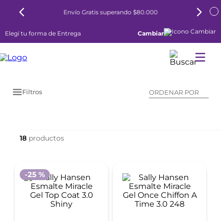
Envío Gratis superando $80.000
Elegí tu forma de Entrega
Cambiar
Filtros
ORDENAR POR
18
-
25 %