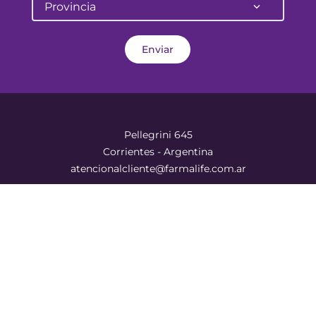
Provincia
Enviar
Pellegrini 645
Corrientes - Argentina
atencionalcliente@farmalife.com.ar
Categorías
MARCA
SALLY HANSEN (18)
RANGOS DE PRECIO
Sobre nosotros
Aplicar
Ayuda
$ 13.185,00
$ 16.610,00