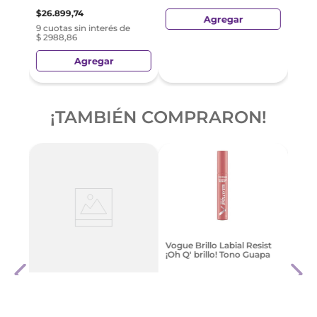
$
26
.
899
,
74
Agregar
9 cuotas sin interés de
$ 2988,86
Agregar
¡TAMBIÉN COMPRARON!
ine
Rimm
Vogue Brillo Labial Resist
City
My G
¡Oh Q' brillo! Tono Guapa
$
36
.
Revlon Colorstay Setting
$
19
.
990
,
00
Powder Pvo Maq
e
9 cuo
9 cuotas sin interés de
$ 40
$ 2221,11