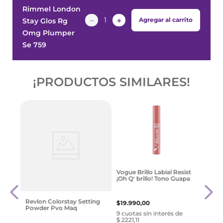
Rimmel London
－
＋
Agregar al carrito
Stay Glos Rg
Omg Plumper
Se 759
¡PRODUCTOS SIMILARES!
ine
Revl
Vogue Brillo Labial Resist
Lusci
¡Oh Q' brillo! Tono Guapa
Fire 
$
21
.
3
Revlon Colorstay Setting
$
19
.
990
,
00
Powder Pvo Maq
e
9 cuo
9 cuotas sin interés de
$ 237
$ 2221,11