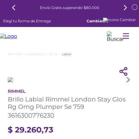
Envío Gratis superando $80.000
Elegí tu forma de Entrega
Cambiar
Maquillaje
Labios
Labial
RIMMEL
Brillo Labial Rimmel London Stay Glos
Rg Omg Plumper Se 759
3616300776230
$
29
.
260
,
73