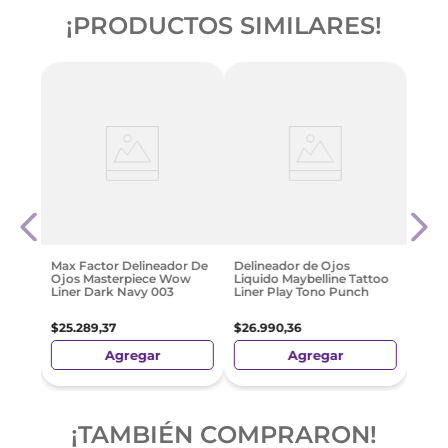
¡PRODUCTOS SIMILARES!
Deli
jal
Liqu
Line
$
26
.
Max Factor Delineador De
Delineador de Ojos
Ojos Masterpiece Wow
Liquido Maybelline Tattoo
Liner Dark Navy 003
Liner Play Tono Punch
$
25
.
289
,
37
$
26
.
990
,
36
Agregar
Agregar
¡TAMBIÉN COMPRARON!