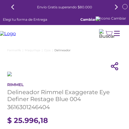
Envío Gratis superando $80.000
Elegí tu forma de Entrega
Cambiar
Maquillaje
Ojos
Delineador
RIMMEL
Delineador Rimmel Exaggerate Eye
Definer Restage Blue 004
3616301246404
$
25
.
996
,
18