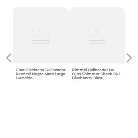
Kajal
Deli
c 002
Liqu
Line
$
26
.
Cher Dieciocho Delineador
Rimmel Delineador De
Retráctil Negro Mate Larga
Ojos Shimmer Shock 002
Duración
Blushberry Blast
$
23
.
189
,
97
$
23
.
980
,
60
Agregar
Agregar
¡Suscribite y recibe un cupón de