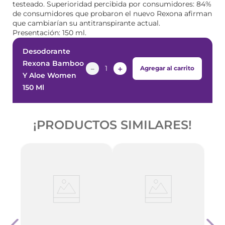
testeado. Superioridad percibida por consumidores: 84%
de consumidores que probaron el nuevo Rexona afirman
que cambiarían su antitranspirante actual.
Presentación: 150 ml.
Desodorante
Rexona Bamboo
－
＋
Agregar al carrito
Y Aloe Women
150 Ml
¡PRODUCTOS SIMILARES!
Deso
50 Ml
Acti
150 M