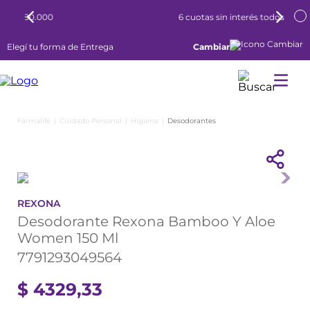
6 cuotas sin interés todos los días
Elegí tu forma de Entrega
Cambiar
Cuidado Personal
Higiene
Desodorantes
REXONA
Desodorante Rexona Bamboo Y Aloe
Women 150 Ml
7791293049564
$
4329
,
33