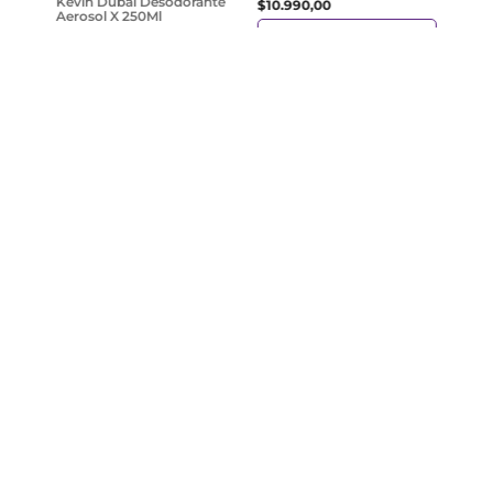
Kevin Dubai Desodorante
$
10
.
990
,
00
Aerosol X 250Ml
Agregar
$
6600
,
00
Agregar
¡Suscribite y recibe un cupón de
descuento en tu primera compra!
Provincia
Enviar