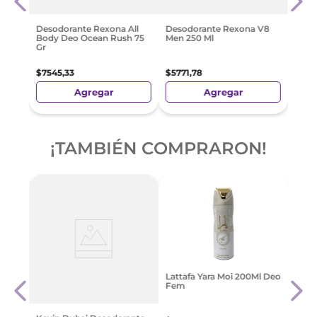
$
40
Desodorante Rexona All
Desodorante Rexona V8
Body Deo Ocean Rush 75
Men 250 Ml
Gr
$
7545
,
33
$
5771
,
78
Agregar
Agregar
¡TAMBIÉN COMPRARON!
Deso
Lattafa Yara Moi 200Ml Deo
50 Ml
Men 
Fem
$
577