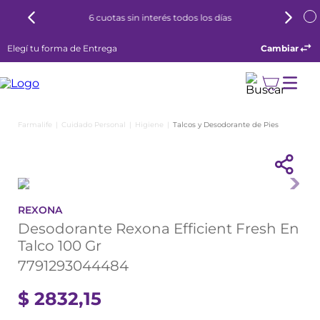
 todos los días
8 cuotas con Tarjeta Naranja
Elegí tu forma de Entrega
Cambiar
Cuidado Personal
Higiene
Talcos y Desodorante de Pies
REXONA
Desodorante Rexona Efficient Fresh En
Talco 100 Gr
7791293044484
$
2832
,
15