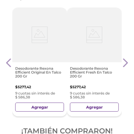
Verit
Orig
$
314
Desodorante Rexona
Desodorante Rexona
Efficient Original En Talco
Efficient Fresh En Talco
200 Gr
200 Gr
$
5277
,
42
$
5277
,
42
9 cuotas sin interés de
9 cuotas sin interés de
$ 586,38
$ 586,38
Agregar
Agregar
¡TAMBIÉN COMPRARON!