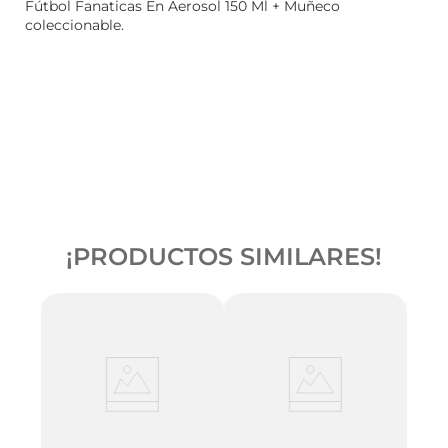
Fútbol Fanaticas En Aerosol 150 Ml + Muñeco
coleccionable.
¡PRODUCTOS SIMILARES!
sol
Deso
Acti