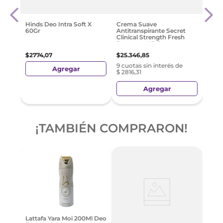
150 M
$
40
Hinds Deo Intra Soft X
Crema Suave
60Gr
Antitranspirante Secret
Clinical Strength Fresh
Response 45 G
$
2774
,
07
$
25
.
346
,
85
9 cuotas sin interés de
Agregar
$ 2816,31
Agregar
¡TAMBIÉN COMPRARON!
Deso
Lattafa Yara Moi 200Ml Deo
ona
Anti