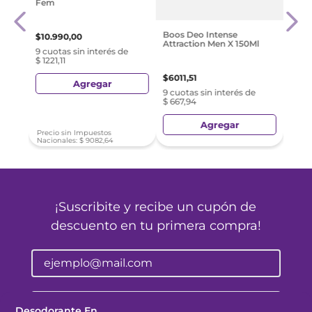
Fem
a 48
Nive
Sin S
$
529
Boos Deo Intense
$
10
.
990
,
00
Attraction Men X 150Ml
e
9 cuo
9 cuotas sin interés de
$ 587
$ 1221,11
$
6011
,
51
Agregar
9 cuotas sin interés de
$ 667,94
Agregar
Precio sin Impuestos
Nacionales:
$
9082
,
64
¡Suscribite y recibe un cupón de
descuento en tu primera compra!
Provincia
Desodorante En