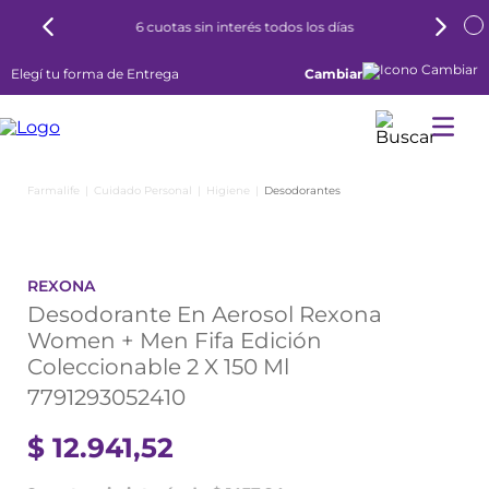
6 cuotas sin interés todos los días
Elegí tu forma de Entrega
Cambiar
Cuidado Personal
Higiene
Desodorantes
REXONA
Desodorante En Aerosol Rexona
Women + Men Fifa Edición
Coleccionable 2 X 150 Ml
7791293052410
$
12
.
941
,
52