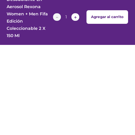
Aerosol Rexona
Women + Men Fifa
Enviar
－
＋
Agregar al carrito
Edición
Coleccionable 2 X
150 Ml
Pellegrini 645
Corrientes - Argentina
atencionalcliente@farmalife.com.ar
Categorías
Sobre nosotros
Ayuda