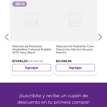
-
50 %
Másc
Bad
L'Oré
Wp
Nigh
$
52
.
Mascara de Pestañas
Máscara De Pestañas Cher
Maybelline Colossal Bubble
Dieciocho Mocha Mousse
WTP Very Black
Marrón
$
17
.
995
,
23
$
35
.
990
,
46
$
21
.
989
,
98
Agregar
Agregar
¡Suscribite y recibe un cupón de
descuento en tu primera compra!