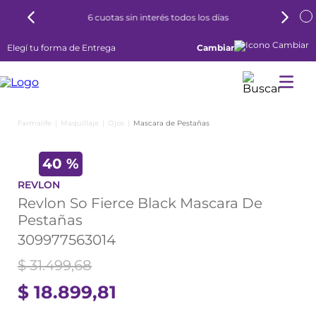
6 cuotas sin interés todos los días
Elegí tu forma de Entrega
Cambiar
Maquillaje
Ojos
Mascara de Pestañas
40 %
REVLON
Revlon So Fierce Black Mascara De
Pestañas
309977563014
$
31
.
499
,
68
$
18
.
899
,
81