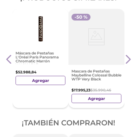
-
50 %
-
4
Prim
Máscara de Pestañas
Mayb
L'Oréal París Panorama
Chromatic Marrón
WASHABLE
$
28
.
Mascara de Pestañas
$
52
.
988
,
84
Maybelline Colossal Bubble
WTP Very Black
Agregar
$
17
.
995
,
23
$
35
.
990
,
46
Agregar
¡TAMBIÉN COMPRARON!