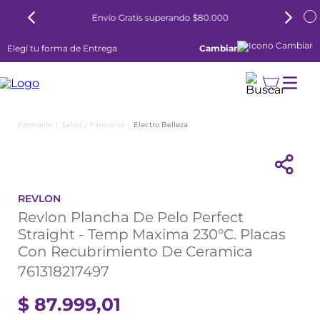
Envío Gratis superando $80.000
Elegí tu forma de Entrega
Cambiar
Salud y Farmacia
Electro Belleza
REVLON
Revlon Plancha De Pelo Perfect
Straight - Temp Maxima 230°C. Placas
Con Recubrimiento De Ceramica
761318217497
$
87
.
999
,
01