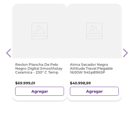
o
Afeit
Negra
Shav
Flot
$
55
.
Revlon Plancha De Pelo
Atma Secador Negro
Negro Digital Smoothstay
Attitude Travel Plegable
Ceramica - 230° C Temp
1600W 94Sp8965P
$
69
.
999
,
01
$
40
.
998
,
99
Agregar
Agregar
¡TAMBIÉN COMPRARON!