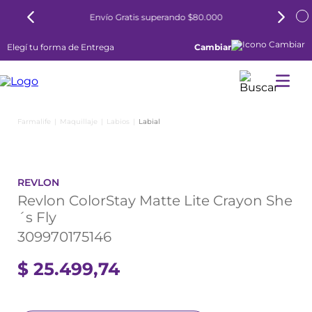
superando $80.000
6 cuotas sin interés todos l
Elegí tu forma de Entrega
Cambiar
Maquillaje
Labios
Labial
REVLON
Revlon ColorStay Matte Lite Crayon She
´s Fly
309970175146
$
25
.
499
,
74