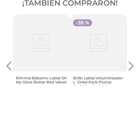
¡TAMBIÉN COMPRARON!
-
35 %
sture
Cher 
Scar
$
28
.
Rimmel Bálsamo Labial Oh
Brillo Labial Voluminizador
My Gloss Butter Red Velvet
L´Oréal Paris Plump
Ambition Nude Macaron
$
36
.
718
,
80
$
25
.
992
,
93
$
39
.
989
,
12
Agregar
Agregar