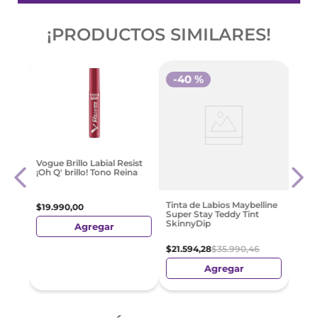
¡PRODUCTOS SIMILARES!
-
40 %
sture
Cher
Vogue Brillo Labial Resist
s
Brown
¡Oh Q' brillo! Tono Reina
$
19
.
Tinta de Labios Maybelline
$
19
.
990
,
00
Super Stay Teddy Tint
SkinnyDip
Agregar
$
21
.
594
,
28
$
35
.
990
,
46
Agregar