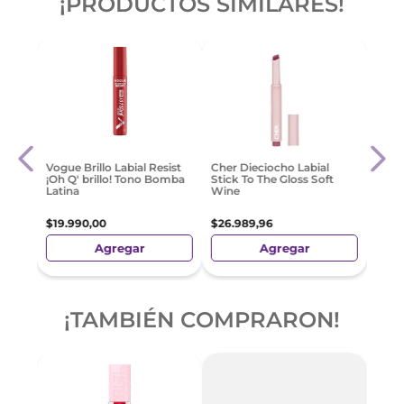
¡PRODUCTOS SIMILARES!
aris
Max 
Vogue Brillo Labial Resist
Cher Dieciocho Labial
uve
Ph M
¡Oh Q' brillo! Tono Bomba
Stick To The Gloss Soft
Latina
Wine
$
33
.
$
19
.
990
,
00
$
26
.
989
,
96
Agregar
Agregar
¡TAMBIÉN COMPRARON!