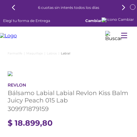
6 cuotas sin interés todos los días
Elegí tu forma de Entrega
Cambiar
Maquillaje
Labios
Labial
REVLON
Bálsamo Labial Labial Revlon Kiss Balm
Juicy Peach 015 Lab
309971879159
$
18
.
899
,
80