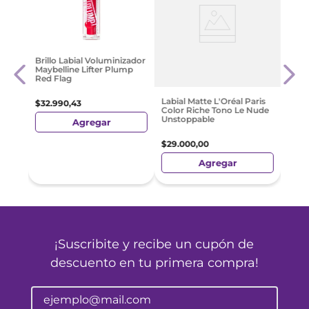
Rimme
Brillo Labial Voluminizador
e 03
Lip O
Maybelline Lifter Plump
Red Flag
$
32
.
Labial Matte L'Oréal Paris
$
32
.
990
,
43
Color Riche Tono Le Nude
Unstoppable
Agregar
$
29
.
000
,
00
Agregar
¡Suscribite y recibe un cupón de
descuento en tu primera compra!