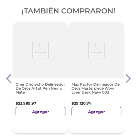
¡TAMBIÉN COMPRARON!
Deli
jal
Liqu
Line
$
26
.
Cher Dieciocho Delineador
Max Factor Delineador De
De Ojos Artist Pen Negro
Ojos Masterpiece Wow
Mate
Liner Dark Navy 003
$
23
.
989
,
97
$
29
.
120
,
74
Agregar
Agregar