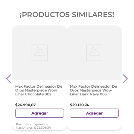
¡PRODUCTOS SIMILARES!
Max 
jal
Ojos
03
$
29
.
Max Factor Delineador De
Max Factor Delineador De
Ojos Masterpiece Wow
Ojos Masterpiece Wow
Liner Chocolate 002
Liner Dark Navy 003
$
26
.
990
,
67
$
29
.
120
,
74
Agregar
Agregar
Precio sin Impuestos
Nacionales:
$
22
.
306
,
34