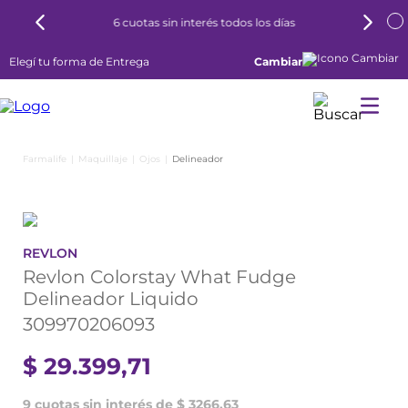
6 cuotas sin interés todos los días
Elegí tu forma de Entrega
Cambiar
Maquillaje
Ojos
Delineador
REVLON
Revlon Colorstay What Fudge
Delineador Liquido
309970206093
$
29
.
399
,
71
9 cuotas sin interés de $ 3266,63