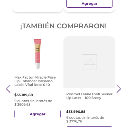
Agregar
¡TAMBIÉN COMPRARON!
Revl
Max Factor Miracle Pure
e 03
Lipst
Lip Enhancer Bálsamo
Labial Vital Rose 040
$
23
.
Rimmel Labial Thrill Seeker
$
35
.
189
,
88
Lip Latex - 100 Sassy
e
9 cuo
9 cuotas sin interés de
$ 265
$ 3909,98
$
33
.
990
,
85
Agregar
9 cuotas sin interés de
$ 3776,76