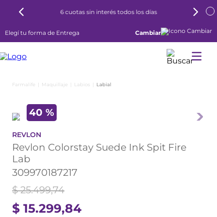
6 cuotas sin interés todos los días
Elegí tu forma de Entrega
Cambiar
Maquillaje
Labios
Labial
40 %
REVLON
Revlon Colorstay Suede Ink Spit Fire
Lab
309970187217
$
25
.
499
,
74
$
15
.
299
,
84