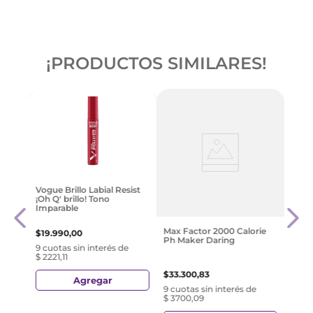
¡PRODUCTOS SIMILARES!
-
4
Vogue
Brill
Vogue Brillo Labial Resist
da
Lust
¡Oh Q' brillo! Tono
Hon
Imparable
$
15
.
1
Max Factor 2000 Calorie
$
19
.
990
,
00
Ph Maker Daring
e
9 cuo
9 cuotas sin interés de
$ 167
$ 2221,11
$
33
.
300
,
83
Agregar
9 cuotas sin interés de
$ 3700,09