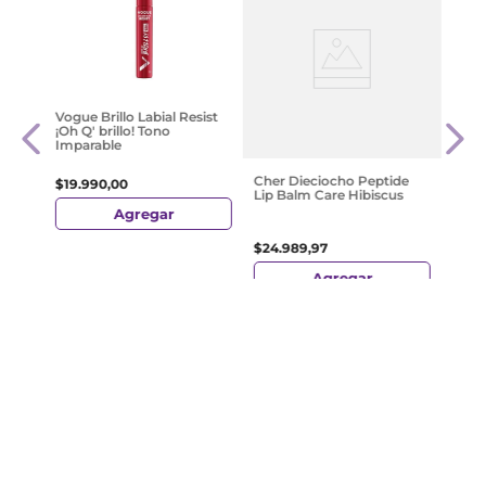
ine
Revl
Vogue Brillo Labial Resist
 200
Lite 
¡Oh Q' brillo! Tono
Imparable
$
25
.
Cher Dieciocho Peptide
$
19
.
990
,
00
Lip Balm Care Hibiscus
Agregar
$
24
.
989
,
97
Agregar
¡Suscribite y recibe un cupón de