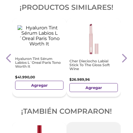
¡PRODUCTOS SIMILARES!
ine
Revl
Cher Dieciocho Labial
Lips
Stick To The Gloss Soft
Wine
$
23
.
Hyaluron Tint Sérum
$
26
.
989
,
96
Labios L´Oreal Paris Tono
Worth It
Agregar
$
41
.
990
,
00
Agregar
¡TAMBIÉN COMPRARON!