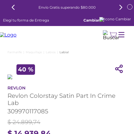
Envío Gratis superando $80.000
Elegí tu forma de Entrega
Cambiar
Maquillaje
Labios
Labial
40 %
REVLON
Revlon Colorstay Satin Part In Crime
Lab
309970117085
$
24
.
899
,
74
$
14
.
939
,
84