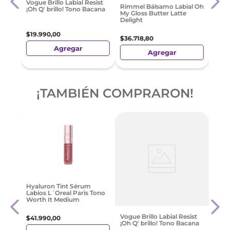
Labia
Rimmel Bálsamo Labial Oh
y
Super
My Gloss Butter Latte
Peac
Delight
$
34
.
Vogue Brillo Labial Resist
$
36
.
718
,
80
¡Oh Q' brillo! Tono Bacana
e
6 cuo
6 cuotas sin interés de
$ 583
$ 6119,80
$
19
.
990
,
00
Agregar
6 cuotas sin interés de
$ 3331,66
Agregar
Precio sin Impuestos
Preci
Nacionales:
$
30
.
346
,
12
Nacio
¡TAMBIÉN COMPRARON!