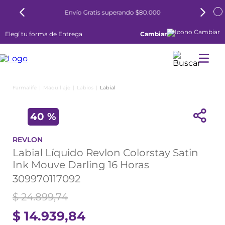
Envío Gratis superando $80.000
Elegí tu forma de Entrega
Cambiar
Maquillaje
Labios
Labial
40 %
REVLON
Labial Líquido Revlon Colorstay Satin
Ink Mouve Darling 16 Horas
309970117092
$
24
.
899
,
74
$
14
.
939
,
84