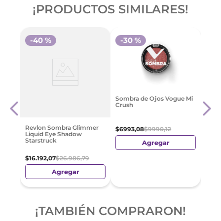
¡PRODUCTOS SIMILARES!
-
40 %
-
30 %
Cher
Sombra de Ojos Vogue Mi
ni
Pale
Crush
zes
$
27
.
Revlon Sombra Glimmer
$
6993
,
08
$
9990
,
12
Liquid Eye Shadow
Starstruck
Agregar
$
16
.
192
,
07
$
26
.
986
,
79
Agregar
¡TAMBIÉN COMPRARON!