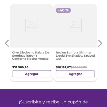
-
40 %
-
3
Somb
Crus
$
69
Cher Dieciocho Paleta De
Revlon Sombra Glimmer
Sombras Rubor Y
Liquid Eye Shadow Spaced
Contorno Mocha Mousse
Out
$
32
.
989
,
96
$
16
.
192
,
07
$
26
.
986
,
79
Agregar
Agregar
¡Suscribite y recibe un cupón de