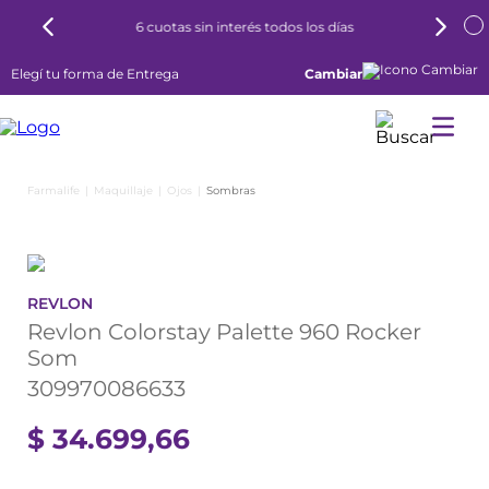
6 cuotas sin interés todos los días
Elegí tu forma de Entrega
Cambiar
Maquillaje
Ojos
Sombras
REVLON
Revlon Colorstay Palette 960 Rocker
Som
309970086633
$
34
.
699
,
66