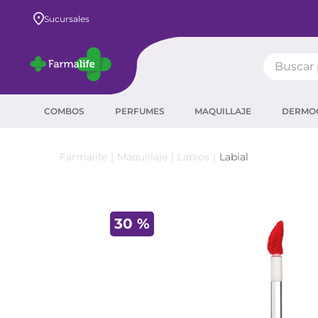
Envío GRATIS a todo el país desde $80.000
Sucursales
Buscar pr
TÉRMIN
COMBOS
PERFUMES
MAQUILLAJE
DERMO
prot
ser
Maquillaje
Labios
Labial
crea
sha
30 %
prot
agua
corr
masc