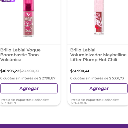
Brillo Labial Vogue
Brillo Labial
Boombastic Tono
Voluminizador Maybelline
Volcánica
Lifter Plump Hot Chili
$
16
.
793
,
22
$
23
.
990
,
31
$
31
.
990
,
41
6 cuotas sin interés de $ 2798,87
6 cuotas sin interés de $ 5331,73
Agregar
Agregar
Precio sin Impuestos Nacionales:
Precio sin Impuestos Nacionales:
$
13
.
878
,
69
$
26
.
438
,
36