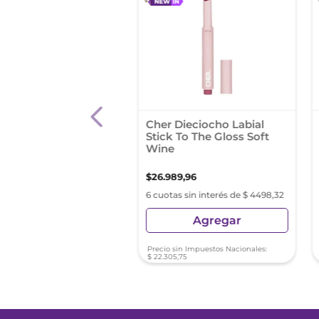
l Liquido Maybelline
Cher Dieciocho Labial
r Stay 24hs Tono 220
Stick To The Gloss Soft
Wine
00
,
00
$
26
.
989
,
96
s sin interés de $ 4316,66
6 cuotas sin interés de $ 4498,32
Agregar
Agregar
sin Impuestos Nacionales:
Precio sin Impuestos Nacionales:
4
,
96
$
22
.
305
,
75