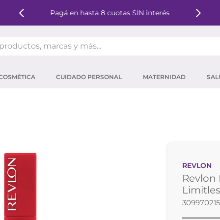
Pagá en hasta 8 cuotas SIN interés
oductos, marcas y más...
OS MÁS BUSCADOS
COSMÉTICA
CUIDADO PERSONAL
MATERNIDAD
SAL
ector solar
um
tina
mpoo
eina
REVLON
 micelar
Revlon 
ector
Limitle
30997021
ara pestañas