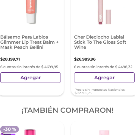
Bálsamo Para Labios
Cher Dieciocho Labial
Glimmer Lip Treat Balm +
Stick To The Gloss Soft
Mask Peach Bellini
Wine
$
28
.
199
,
71
$
26
.
989
,
96
6 cuotas sin interés de $ 4699,95
6 cuotas sin interés de $ 4498,32
Agregar
Agregar
Precio sin Impuestos Nacionales:
$
22
.
305
,
75
¡TAMBIÉN COMPRARON!
-
30 %