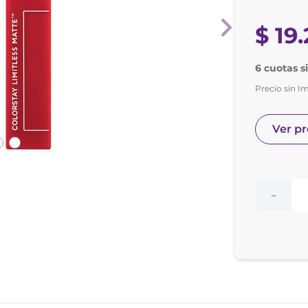
nol
ura
$
19
.
6 cuotas s
Precio sin I
Ver p
－