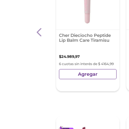
l Liquido Maybelline
Cher Dieciocho Peptide
r Stay 24hs Tono 200
Lip Balm Care Tiramisu
00
,
00
$
24
.
989
,
97
s sin interés de $ 4316,66
6 cuotas sin interés de $ 4164,99
Agregar
Agregar
sin Impuestos Nacionales:
4
,
96