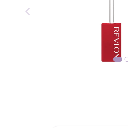
reti
tint