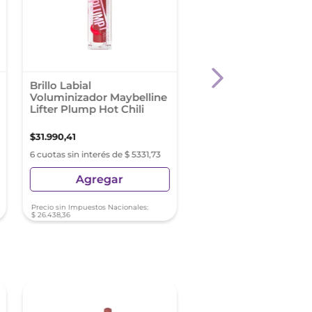
Brillo Labial
Labial Matte L'Oréal 
Voluminizador Maybelline
Color Riche Tono Le
Lifter Plump Hot Chili
Unstoppable
$
31
.
990
,
41
$
29
.
000
,
00
6 cuotas sin interés de $ 5331,73
6 cuotas sin interés de $ 4
Agregar
Agregar
Precio sin Impuestos Nacionales:
Precio sin Impuestos Nacionale
$
26
.
438
,
36
$
23
.
966
,
94