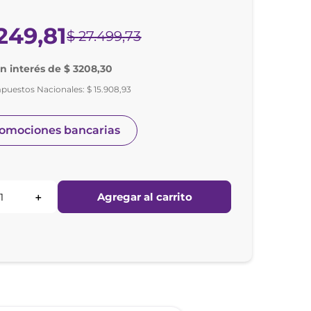
249
,
81
$
27
.
499
,
73
in interés de $ 3208,30
mpuestos Nacionales:
$
15
.
908
,
93
romociones bancarias
Agregar al carrito
＋