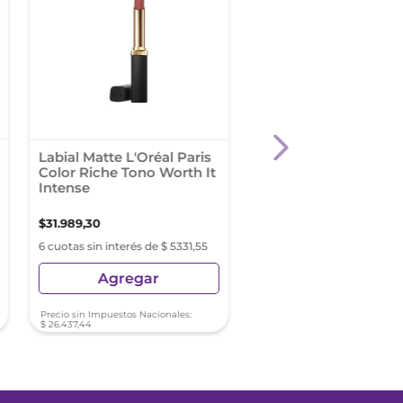
Labial Matte L'Oréal Paris
Revlon Super Lustro
Color Riche Tono Worth It
Lipstick Whiskey
Intense
Business
$
31
.
989
,
30
$
23
.
899
,
76
6 cuotas sin interés de $ 5331,55
6 cuotas sin interés de $ 3
Agregar
Agregar
Precio sin Impuestos Nacionales:
Precio sin Impuestos Nacionale
$
26
.
437
,
44
$
19
.
751
,
87