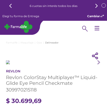
6 cuotas sin interés todos los días
Elegí tu forma de Entrega
Cambiar
Maquillaje
Ojos
Delineador
REVLON
Revlon ColorStay Multiplayer™ Liquid-
Glide Eye Pencil Checkmate
309970215118
$
30
.
699
,
69