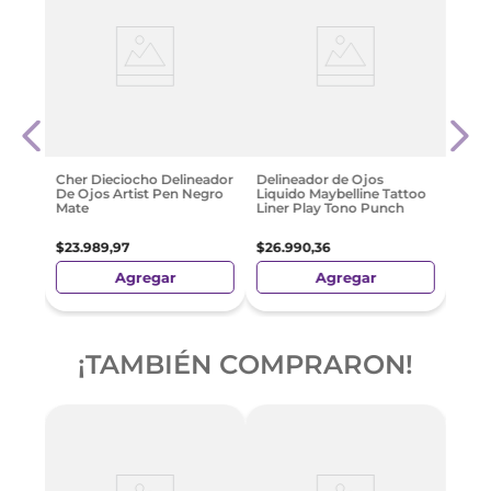
Revl
Hear
 01
para
$
28
.
Cher Dieciocho Delineador
Delineador de Ojos
De Ojos Artist Pen Negro
Liquido Maybelline Tattoo
Mate
Liner Play Tono Punch
$
23
.
989
,
97
$
26
.
990
,
36
Agregar
Agregar
¡TAMBIÉN COMPRARON!