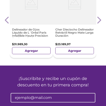
Max 
ssimo
Ojos
Line
$
25
.
Delineador de Ojos
Cher Dieciocho Delineador
Líquido de L´Oréal Paris
Retráctil Negro Mate Larga
Infaillible Haute Precision
Duración
Bordeaux Cashmere
$
31
.
989
,
30
$
23
.
189
,
97
Agregar
Agregar
¡Suscribite y recibe un cupón de
descuento en tu primera compra!