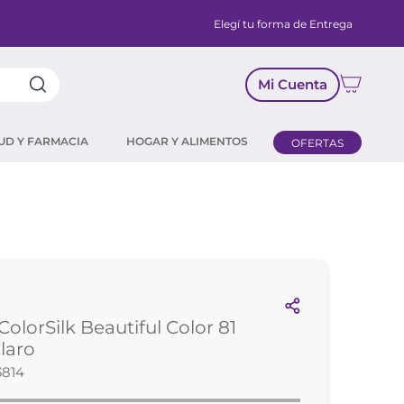
Elegí tu forma de Entrega
Mi Cuenta
UD Y FARMACIA
HOGAR Y ALIMENTOS
OFERTAS
ColorSilk Beautiful Color 81
laro
3814