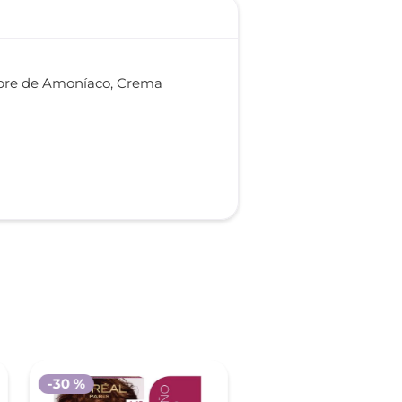
ibre de Amoníaco, Crema
-
30 %