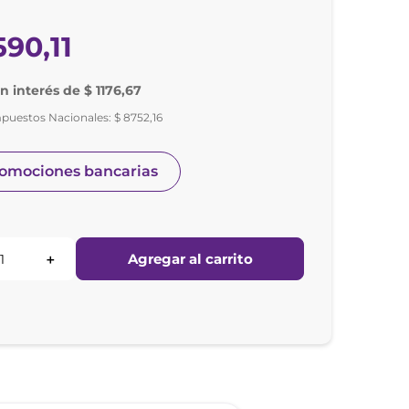
590
,
11
in interés de $ 1176,67
mpuestos Nacionales:
$
8752
,
16
romociones bancarias
Agregar al carrito
＋