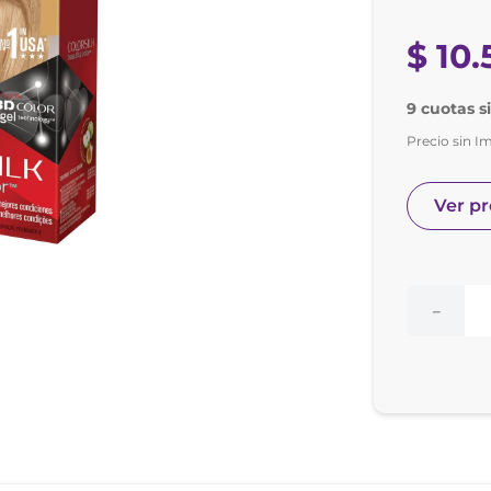
nol
ura
$
10
.
9 cuotas s
Precio sin I
Ver p
－