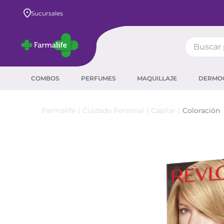
Envío GRATIS a todo el país desde $80.000
Sucursales
Buscar pr
TÉRMIN
COMBOS
PERFUMES
MAQUILLAJE
DERMO
prot
ser
Cuidado Personal
Capilar
Coloración
crea
sha
prot
agua
corr
masc