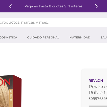
Pagá en hasta 8 cuotas SIN interés
oductos, marcas y más...
OS MÁS BUSCADOS
COSMÉTICA
CUIDADO PERSONAL
MATERNIDAD
SAL
ector solar
um
tina
mpoo
eina
REVLON
 micelar
Revlon 
ector
Rubio C
30997659
ara pestañas