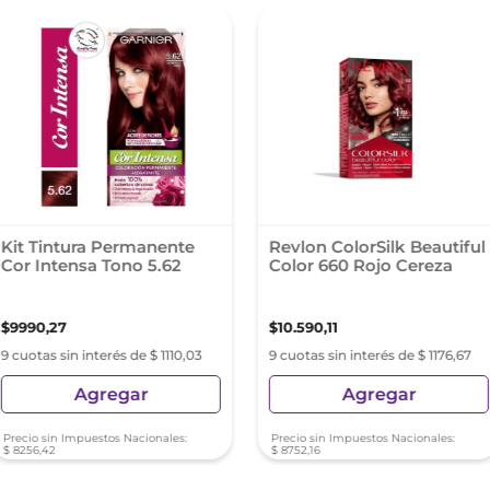
Kit Tintura Permanente
Revlon ColorSilk Beautiful
Cor Intensa Tono 5.62
Color 660 Rojo Cereza
$
9990
,
27
$
10
.
590
,
11
9 cuotas sin interés de $ 1110,03
9 cuotas sin interés de $ 1176,67
Agregar
Agregar
Precio sin Impuestos Nacionales:
Precio sin Impuestos Nacionales:
$
8256
,
42
$
8752
,
16