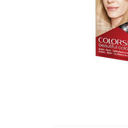
reti
tint