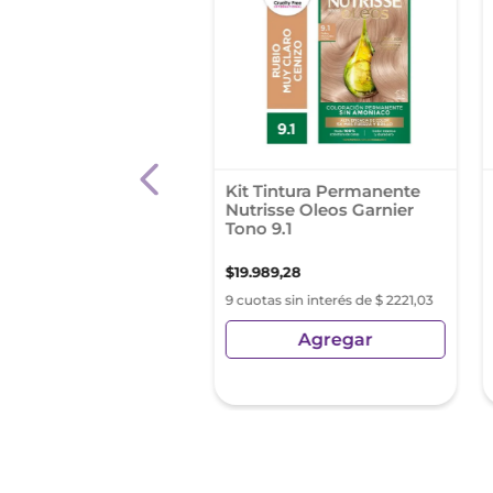
intura Permanente
Kit Tintura Permanente
ntensa Tono 1.0
Nutrisse Oleos Garnier
Tono 9.1
0
,
27
$
19
.
989
,
28
s sin interés de $ 1110,03
9 cuotas sin interés de $ 2221,03
Agregar
Agregar
sin Impuestos Nacionales:
42