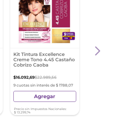
Kit Tintura Excellence
Kit Tintura Nutrisse
Creme Tono 4.45 Castaño
Colorissimo Tono 66
Cobrizo Caoba
Manzana
$
16
.
092
,
69
$
22
.
989
,
56
$
16
.
489
,
41
9 cuotas sin interés de $ 1788,07
9 cuotas sin interés de $ 18
Agregar
Agregar
Precio sin Impuestos Nacionales:
Precio sin Impuestos Nacionale
$
13
.
299
,
74
$
13
.
627
,
61