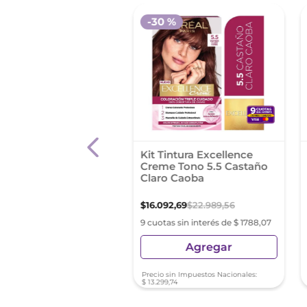
-
30 %
intura Permanente
Kit Tintura Excellence
ntensa Tono 6.7
Creme Tono 5.5 Castaño
Claro Caoba
0
,
27
$
16
.
092
,
69
$
22
.
989
,
56
s sin interés de $ 1110,03
9 cuotas sin interés de $ 1788,07
Agregar
Agregar
sin Impuestos Nacionales:
Precio sin Impuestos Nacionales:
42
$
13
.
299
,
74