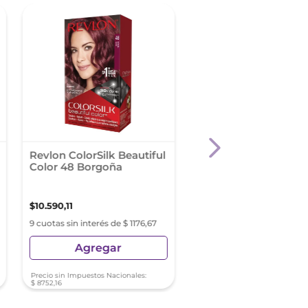
Revlon ColorSilk Beautiful
Kit Tintura Nutrisse
Color 48 Borgoña
Clasico Tono 52
Chocolatisimo
$
10
.
590
,
11
$
16
.
489
,
41
9 cuotas sin interés de $ 1176,67
9 cuotas sin interés de $ 18
Agregar
Agregar
Precio sin Impuestos Nacionales:
Precio sin Impuestos Nacionale
$
8752
,
16
$
13
.
627
,
61