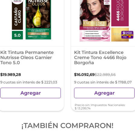
Kit Tintura Permanente
Kit Tintura Excellence
Nutrisse Oleos Garnier
Creme Tono 4466 Rojo
Tono 5.0
Borgoña
$
19
.
989
,
28
$
16
.
092
,
69
$
22
.
989
,
56
9 cuotas sin interés de $ 2221,03
9 cuotas sin interés de $ 1788,07
Agregar
Agregar
Precio sin Impuestos Nacionales:
$
13
.
299
,
74
¡TAMBIÉN COMPRARON!