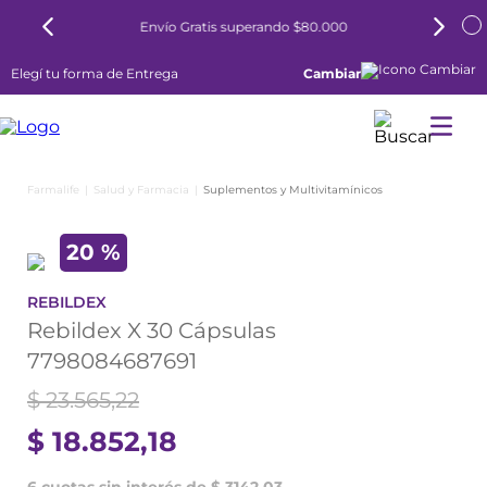
Envío Gratis superando $80.000
Elegí tu forma de Entrega
Cambiar
Salud y Farmacia
Suplementos y Multivitamínicos
20 %
REBILDEX
Rebildex X 30 Cápsulas
7798084687691
$
23
.
565
,
22
$
18
.
852
,
18