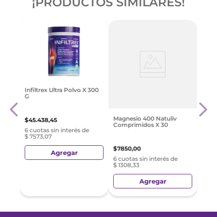
¡PRODUCTOS SIMILARES!
1Lb.
Shak
Infiltrex Ultra Polvo X 300
Bati
G
X 1 
$
740
Magnesio 400 Natuliv
$
45
.
438
,
45
Comprimidos X 30
e
6 cuo
6 cuotas sin interés de
$ 123
$ 7573,07
$
7850
,
00
Agregar
6 cuotas sin interés de
$ 1308,33
Agregar