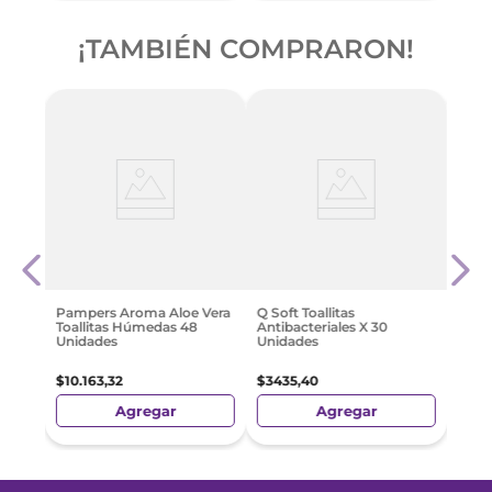
¡TAMBIÉN COMPRARON!
40 Un
Q So
Clas
Unid
$
219
Pampers Aroma Aloe Vera
Q Soft Toallitas
Toallitas Húmedas 48
Antibacteriales X 30
Unidades
Unidades
$
10
.
163
,
32
$
3435
,
40
Agregar
Agregar