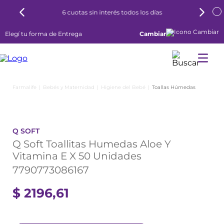
6 cuotas sin interés todos los días
Elegí tu forma de Entrega
Cambiar
Bebés y Maternidad
Higiene del Bebé
Toallas Húmedas
Q SOFT
Q Soft Toallitas Humedas Aloe Y
Vitamina E X 50 Unidades
7790773086167
$
2196
,
61