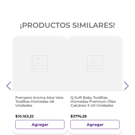
¡PRODUCTOS SIMILARES!
Q Sof
as
Antib
Unid
$
343
Pampers Aroma Aloe Vera
Q Soft Baby Toallitas
Toallitas Húmedas 48
Húmedas Premium Óleo
Unidades
Calcáreo X 40 Unidades
$
10
.
163
,
32
$
3774
,
28
Agregar
Agregar