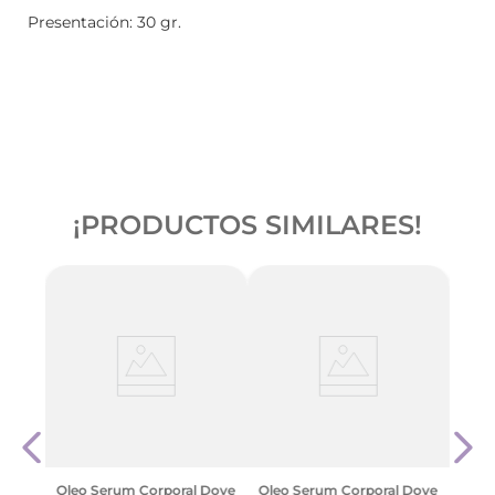
Presentación: 30 gr.
¡PRODUCTOS SIMILARES!
itis
Natur
ph
Sibe
Nutri
$
99
Oleo Serum Corporal Dove
Oleo Serum Corporal Dove