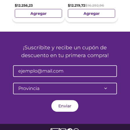
$
12
.
256
,
23
$
12
.
219
,
72
$
16
.
292
,
96
Agregar
Agregar
¡Suscribite y recibe un cupón de
descuento en tu primera compra!
Provincia
Enviar