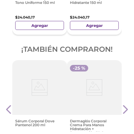
Tono Uniforme 150 ml
Hidratante 150 ml
$
24
.
040
,
17
$
24
.
040
,
17
Agregar
Agregar
¡TAMBIÉN COMPRARON!
-
25 %
-
2
itis
Derm
ph
Emul
Esenc
$
18
.
Sérum Corporal Dove
Dermaglós Corporal
Pantenol 200 ml
Crema Para Manos
Hidratación +
Regeneración 50 G