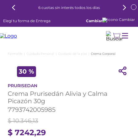
6 cuotas sin interés todos los días
Elegí tu forma de Entrega
Cambiar
Cuidado Personal
Cuidado de la piel
Crema Corporal
30 %
PRURISEDAN
Crema Prurisedán Alivia y Calma
Picazón 30g
7793742005985
$
10
.
346
,
13
$
7242
,
29