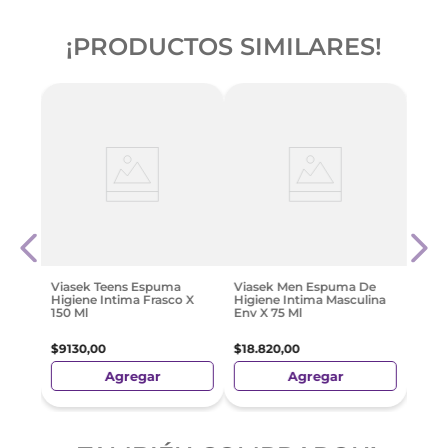
¡PRODUCTOS SIMILARES!
el
Maxx
$
39
.
Viasek Teens Espuma
Viasek Men Espuma De
Higiene Intima Frasco X
Higiene Intima Masculina
150 Ml
Env X 75 Ml
$
9130
,
00
$
18
.
820
,
00
Agregar
Agregar