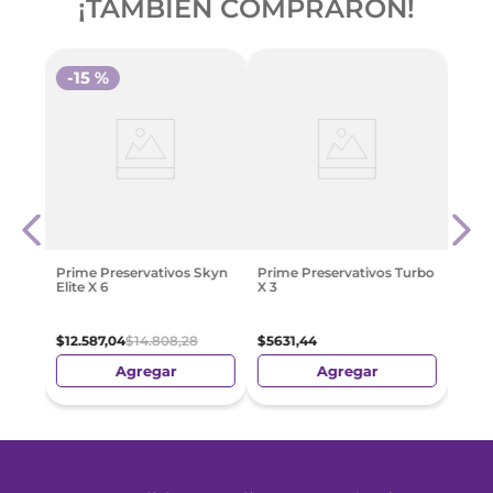
¡TAMBIÉN COMPRARON!
-
15 %
Maxx
$
39
.
Prime Preservativos Skyn
Prime Preservativos Turbo
Elite X 6
X 3
$
12
.
587
,
04
$
14
.
808
,
28
$
5631
,
44
Agregar
Agregar