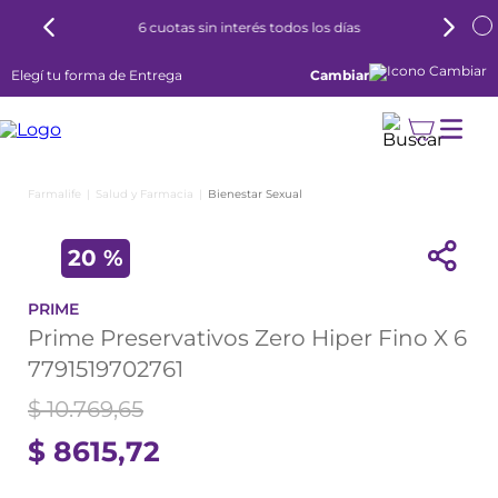
6 cuotas sin interés todos los días
Elegí tu forma de Entrega
Cambiar
Salud y Farmacia
Bienestar Sexual
20 %
PRIME
Prime Preservativos Zero Hiper Fino X 6
7791519702761
$
10
.
769
,
65
$
8615
,
72