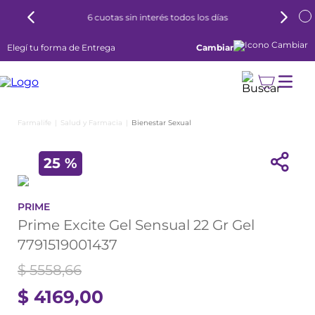
6 cuotas sin interés todos los días
Elegí tu forma de Entrega
Cambiar
Salud y Farmacia
Bienestar Sexual
25 %
PRIME
Prime Excite Gel Sensual 22 Gr Gel
7791519001437
$
5558
,
66
$
4169
,
00