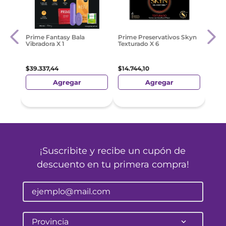
Maxx
Prime Fantasy Bala
Prime Preservativos Skyn
40 Ml
Vibradora X 1
Texturado X 6
$
78
.
$
39
.
337
,
44
$
14
.
744
,
10
Agregar
Agregar
¡Suscribite y recibe un cupón de
descuento en tu primera compra!
Provincia