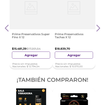
Evag
$
12
.
8
Prime Preservativos Super
Prime Preservativos
Fino X 12
Tachas X 12
$
15
.
481
,
39
$
17
.
201
,
54
$
18
.
839
,
70
Agregar
Agregar
Precio sin Impuestos
Precio sin Impuestos
Preci
Nacionales:
$
12
.
794
,
54
Nacionales:
$
15
.
570
,
00
Nacio
¡TAMBIÉN COMPRARON!