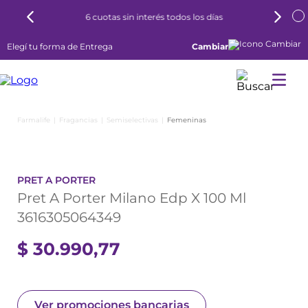
6 cuotas sin interés todos los días
Elegí tu forma de Entrega
Cambiar
Fragancias
Semiselectivas
Femeninas
PRET A PORTER
Pret A Porter Milano Edp X 100 Ml
3616305064349
$
30
.
990
,
77
Ver promociones bancarias