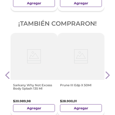
Agregar
Agregar
¡TAMBIÉN COMPRARON!
Polo
Cher
dp
Splas
$
20
.
Sarkany Why Not Excess
Prune III Edp X 50Ml
Body Splash 135 Ml
$
20
.
989
,
98
$
28
.
900
,
01
Agregar
Agregar