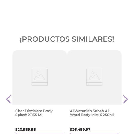
¡PRODUCTOS SIMILARES!
Adid
l
Glaz
$
26
.
Cher Diecisiete Body
Al Wataniah Sabah Al
Splash X 135 Ml
Ward Body Mist X 250Ml
$
20
.
989
,
98
$
26
.
489
,
97