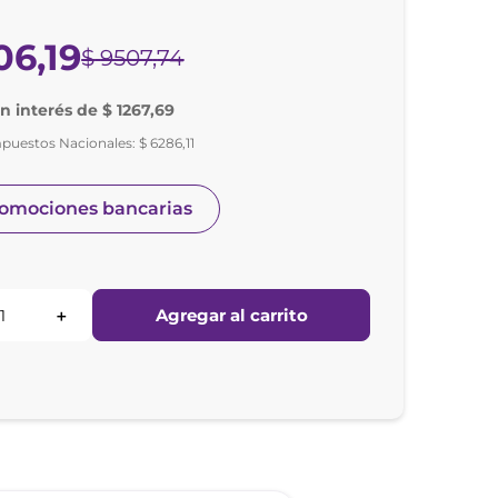
06
,
19
$
9507
,
74
in interés de $ 1267,69
mpuestos Nacionales:
$
6286
,
11
romociones bancarias
Agregar al carrito
＋