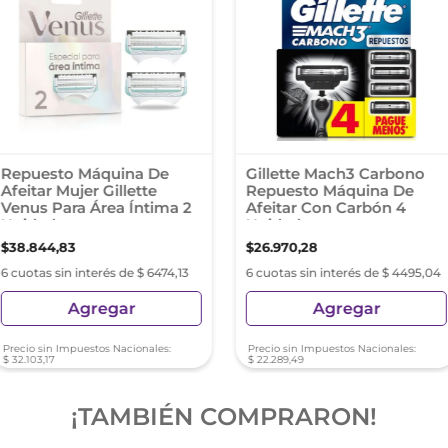
Repuesto Máquina De
Gillette Mach3 Carbono
Afeitar Mujer Gillette
Repuesto Máquina De
Venus Para Área Íntima 2
Afeitar Con Carbón 4
Unidades
Unidades
$
38
.
844
,
83
$
26
.
970
,
28
6 cuotas sin interés de $ 6474,13
6 cuotas sin interés de $ 4495,04
Agregar
Agregar
Precio sin Impuestos Nacionales:
Precio sin Impuestos Nacionales:
$
32
.
103
,
17
$
22
.
289
,
49
¡TAMBIÉN COMPRARON!