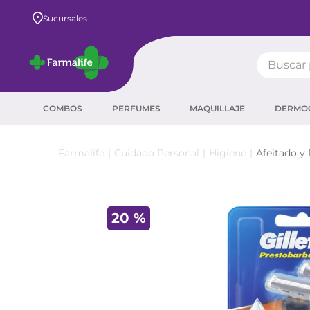
Envío GRATIS a todo el país desde $80.000
Sucursales
Buscar pr
TÉRMIN
COMBOS
PERFUMES
MAQUILLAJE
DERMO
prot
ser
Cuidado Personal
Higiene
Afeitado y
crea
sha
20 %
prot
corr
agua
másc