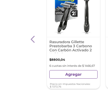
Depilatoria Depimiel
Rasuradora Gillette
rlas 200 Gr
Prestobarba 3 Carbono
Con Carbón Activado 2
Unidades
3
,
58
$
8800
,
04
s sin interés de $ 997,26
6 cuotas sin interés de $ 1466,67
Agregar
Agregar
sin Impuestos Nacionales:
Precio sin Impuestos Nacionales:
11
$
7272
,
76