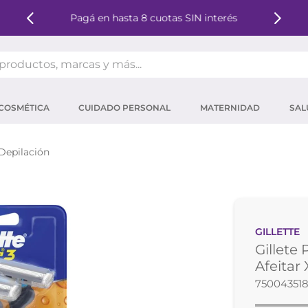
Pagá en hasta 8 cuotas SIN interés
oductos, marcas y más...
OS MÁS BUSCADOS
COSMÉTICA
CUIDADO PERSONAL
MATERNIDAD
SAL
ector solar
um
 Depilación
tina
mpoo
eina
GILLETTE
ector
Gillete
 micelar
Afeitar
750043518
ara pestañas