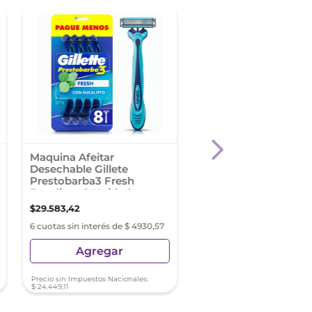
Maquina Afeitar
Purederm Bandas D
Desechable Gillete
Puntos Negros Aloe
Prestobarba3 Fresh
Eucalipto 8 Unidades
$
29
.
583
,
42
$
15
.
200
,
38
6 cuotas sin interés de $ 4930,57
6 cuotas sin interés de $ 2
Agregar
Agregar
Precio sin Impuestos Nacionales:
Precio sin Impuestos Nacionale
$
24
.
449
,
11
$
12
.
562
,
30