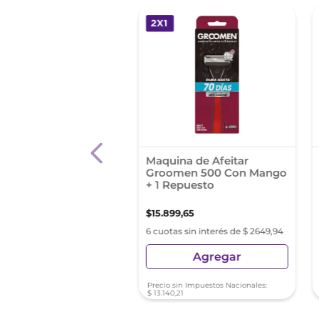
Depilatoria Depimiel
Maquina de Afeitar
rlas 200 Gr
Groomen 500 Con Mango
+ 1 Repuesto
3
,
58
$
15
.
899
,
65
s sin interés de $ 997,26
6 cuotas sin interés de $ 2649,94
Agregar
Agregar
sin Impuestos Nacionales:
Precio sin Impuestos Nacionales:
11
$
13
.
140
,
21