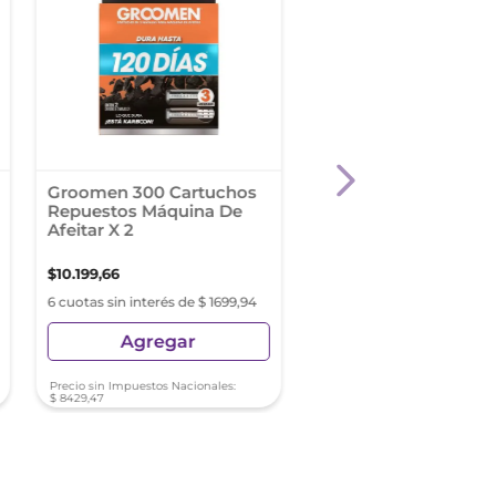
Groomen 300 Cartuchos
Xmart Speed 3 Maqu
Repuestos Máquina De
Afeitar Fem 4x3
Afeitar X 2
$
10
.
199
,
66
$
4040
,
94
$
5387
,
92
6 cuotas sin interés de $ 1699,94
6 cuotas sin interés de $ 6
Agregar
Agregar
Precio sin Impuestos Nacionales:
Precio sin Impuestos Nacionale
$
8429
,
47
$
3339
,
62