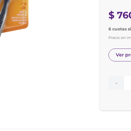
e posay
odorante
$
76
6 cuotas s
Precio sin I
Ver p
－