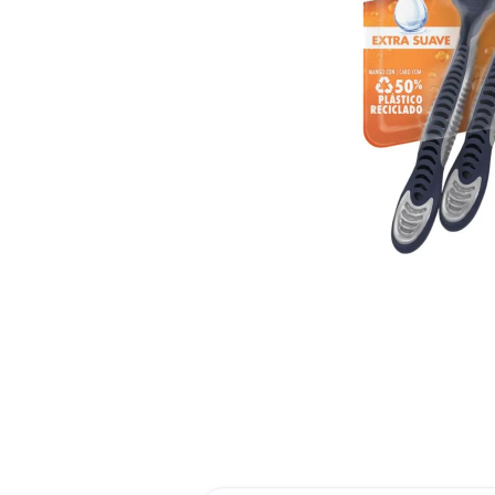
roch
des