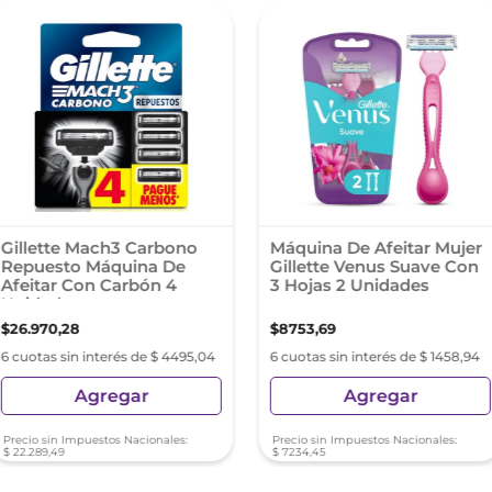
Gillette Mach3 Carbono
Máquina De Afeitar Mujer
Repuesto Máquina De
Gillette Venus Suave Con
Afeitar Con Carbón 4
3 Hojas 2 Unidades
Unidades
$
26
.
970
,
28
$
8753
,
69
6 cuotas sin interés de $ 4495,04
6 cuotas sin interés de $ 1458,94
Agregar
Agregar
Precio sin Impuestos Nacionales:
Precio sin Impuestos Nacionales:
$
22
.
289
,
49
$
7234
,
45