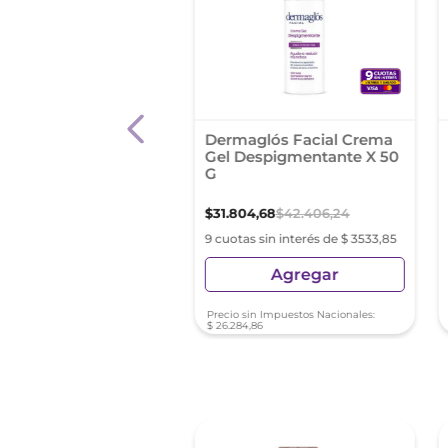
tricure Crema Age
Dermaglós Facial Crema
Aclarante
Gel Despigmentante X 50
ctante X 50Gr
G
9
,
99
$
31
.
804
,
68
$
42
.
406
,
24
as sin interés de $ 1998,88
9 cuotas sin interés de $ 3533,85
Agregar
Agregar
sin Impuestos Nacionales:
Precio sin Impuestos Nacionales:
7
,
76
$
26
.
284
,
86