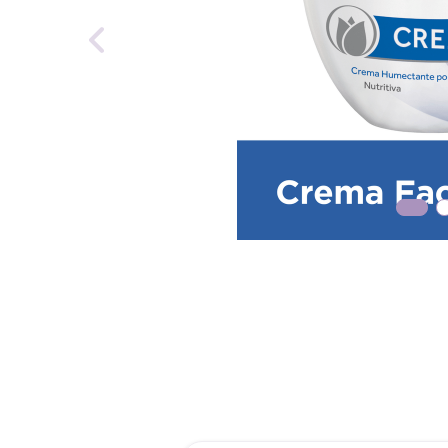
reti
roch