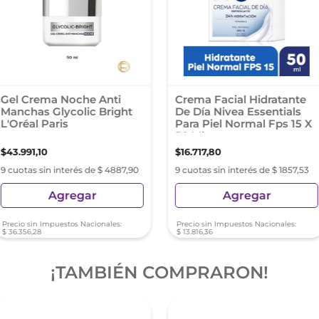
Gel Crema Noche Anti
Crema Facial Hidratante
Manchas Glycolic Bright
De Día Nivea Essentials
L'Oréal Paris
Para Piel Normal Fps 15 X
50 Ml
$
43
.
991
,
10
$
16
.
717
,
80
9 cuotas sin interés de $ 4887,90
9 cuotas sin interés de $ 1857,53
Agregar
Agregar
Precio sin Impuestos Nacionales:
Precio sin Impuestos Nacionales:
$
36
.
356
,
28
$
13
.
816
,
36
¡TAMBIÉN COMPRARON!