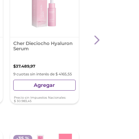
Cher Dieciocho Hyaluron
Teatrical Serum Acla
Serum
X 30Ml
$
37
.
489
,
97
$
21
.
430
,
01
9 cuotas sin interés de $ 4165,55
9 cuotas sin interés de $ 23
Agregar
Agregar
Precio sin Impuestos Nacionales:
Precio sin Impuestos Nacionale
$
30
.
983
,
45
$
17
.
710
,
75
-
35 %