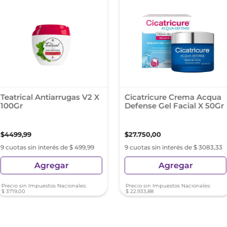
Teatrical Antiarrugas V2 X
Cicatricure Crema Acqua
100Gr
Defense Gel Facial X 50Gr
$
4499
,
99
$
27
.
750
,
00
9 cuotas sin interés de $ 499,99
9 cuotas sin interés de $ 3083,33
Agregar
Agregar
Precio sin Impuestos Nacionales:
Precio sin Impuestos Nacionales:
$
3719
,
00
$
22
.
933
,
88