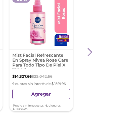
Mist Facial Refrescante
Crema Facial Antied
En Spray Nivea Rose Care
Noche Nivea Cellular 
Para Todo Tipo De Piel X
Expert Con Bakuchio
150 Ml
50 Ml
$
14
.
327
,
66
$
22
.
042
,
56
$
30
.
919
,
02
9 cuotas sin interés de $ 1591,96
9 cuotas sin interés de $ 3
Agregar
Agregar
Precio sin Impuestos Nacionales:
Precio sin Impuestos Nacionale
$
11
.
841
,
04
$
25
.
552
,
91