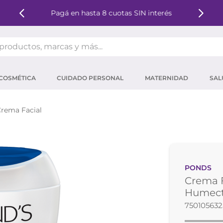
Pagá en hasta 8 cuotas SIN interés
oductos, marcas y más...
OS MÁS BUSCADOS
COSMÉTICA
CUIDADO PERSONAL
MATERNIDAD
SAL
ector solar
um
rema Facial
tina
mpoo
eina
PONDS
 micelar
Crema F
ector
Humect
75010563
ara pestañas