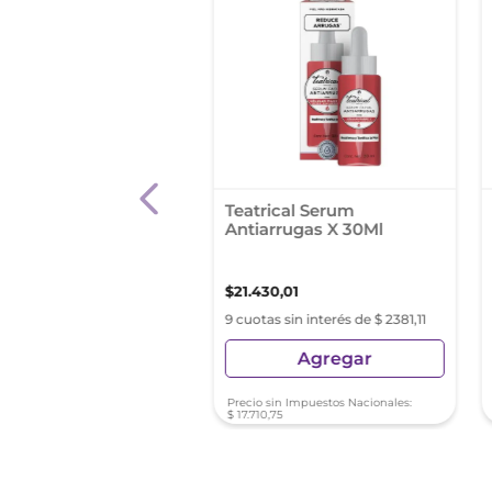
it Facial Pro Bio Cc
Teatrical Serum
m X 50 Gr
Antiarrugas X 30Ml
8
,
50
$
21
.
430
,
01
as sin interés de $ 3546,50
9 cuotas sin interés de $ 2381,11
Agregar
Agregar
sin Impuestos Nacionales:
Precio sin Impuestos Nacionales:
8
,
93
$
17
.
710
,
75