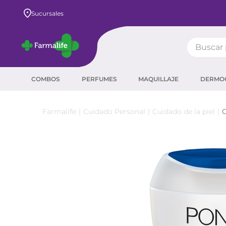
Envío GRATIS a todo el país desde $80.000
Sucursales
Buscar pr
TÉRMIN
COMBOS
PERFUMES
MAQUILLAJE
DERMO
prot
ser
Cuidado Personal
Cuidado de la piel
C
crea
sha
prot
agua
corr
másc