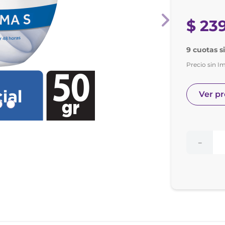
nol
e posay
$
23
9 cuotas s
Precio sin I
Ver p
－