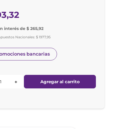
93
,
32
in interés de $ 265,92
mpuestos Nacionales:
$
1977
,
95
romociones bancarias
Agregar al carrito
＋