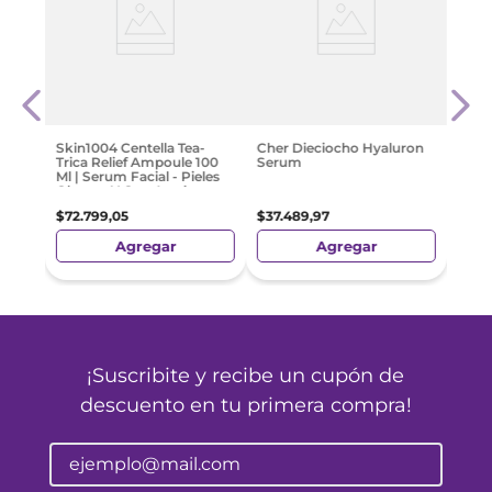
te 5
Teat
Anti
Para
0 Ml
$
21
.
4
Skin1004 Centella Tea-
Cher Dieciocho Hyaluron
Trica Relief Ampoule 100
Serum
Ml | Serum Facial - Pieles
Oleosas Y Con Acné
$
72
.
799
,
05
$
37
.
489
,
97
Agregar
Agregar
¡Suscribite y recibe un cupón de
descuento en tu primera compra!