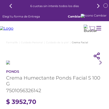
6 cuotas sin interés todos los días
Elegí tu forma de Entrega
Cambiar
Cuidado Personal
Cuidado de la piel
Crema Facial
PONDS
Crema Humectante Ponds Facial S 100
G
7501056326142
$
3952
,
70