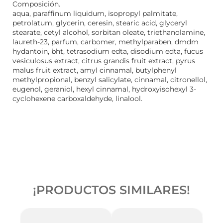
Composición.
aqua, paraffinum liquidum, isopropyl palmitate,
petrolatum, glycerin, ceresin, stearic acid, glyceryl
stearate, cetyl alcohol, sorbitan oleate, triethanolamine,
laureth-23, parfum, carbomer, methylparaben, dmdm
hydantoin, bht, tetrasodium edta, disodium edta, fucus
vesiculosus extract, citrus grandis fruit extract, pyrus
malus fruit extract, amyl cinnamal, butylphenyl
methylpropional, benzyl salicylate, cinnamal, citronellol,
eugenol, geraniol, hexyl cinnamal, hydroxyisohexyl 3-
cyclohexene carboxaldehyde, linalool.
¡PRODUCTOS SIMILARES!
-
2