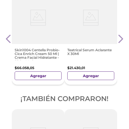
te 5
Derm
Limp
Para
0 Ml
$
13
.
2
Skin1004 Centella Probio-
Teatrical Serum Aclarante
Cica Enrich Cream 50 Ml |
X 30Ml
Crema Facial Hidratante -
Pieles Maduras
$
66
.
058
,
05
$
21
.
430
,
01
Agregar
Agregar
¡TAMBIÉN COMPRARON!