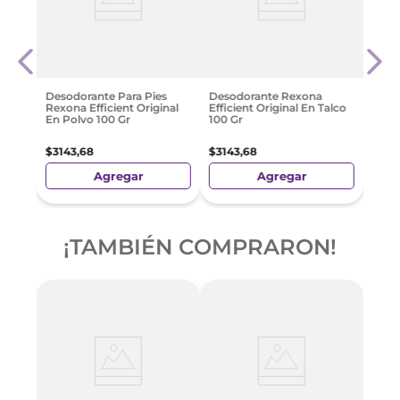
Piec
$
16
.
Desodorante Para Pies
Desodorante Rexona
Rexona Efficient Original
Efficient Original En Talco
En Polvo 100 Gr
100 Gr
$
3143
,
68
$
3143
,
68
Agregar
Agregar
¡TAMBIÉN COMPRARON!