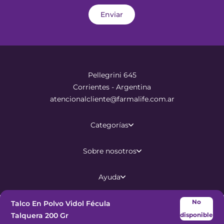
Enviar
Pellegrini 645
Corrientes - Argentina
atencionalcliente@farmalife.com.ar
Categorías
Sobre nosotros
Ayuda
No
Talco En Polvo Vidol Fécula
©
2026
Todos los derechos
Talquera 200 Gr
disponible
reservados