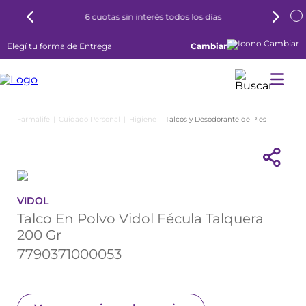
6 cuotas sin interés todos los días
Elegí tu forma de Entrega
Cambiar
Cuidado Personal
Higiene
Talcos y Desodorante de Pies
VIDOL
Talco En Polvo Vidol Fécula Talquera
200 Gr
7790371000053