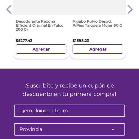
s
Piec
Gr
$
16
.
Desodorante Rexona
Algabo Polvo Desod.
Efficient Original En Talco
P/Pies Talquera Mujer 60 G
200 Gr
$
5277
,
42
$
1598
,
23
Agregar
Agregar
¡Suscribite y recibe un cupón de
descuento en tu primera compra!
Provincia