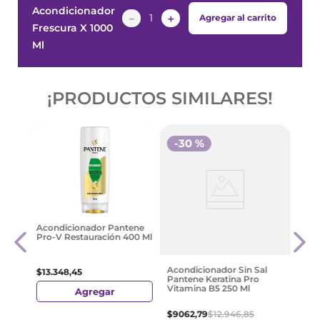
Acondicionador
－
＋
Agregar al carrito
Frescura X 1000
Ml
¡PRODUCTOS SIMILARES!
-
30 %
e
Capi
Acondicionador Pantene
Trata
Pro-V Restauración 400 Ml
350M
$
89
Acondicionador Sin Sal
$
13
.
348
,
45
Pantene Keratina Pro
Vitamina B5 250 Ml
Agregar
$
9062
,
79
$
12
.
946
,
85