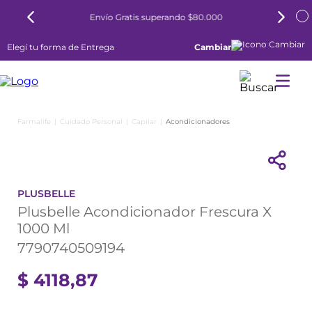
Envío Gratis superando $80.000
Elegí tu forma de Entrega
Cambiar
Cuidado Personal
Capilar
Acondicionadores
PLUSBELLE
Plusbelle Acondicionador Frescura X
1000 Ml
7790740509194
$
4118
,
87