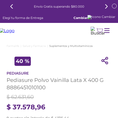
Envío Gratis superando $80.000
Elegí tu forma de Entrega
Cambiar
Salud y Farmacia
Suplementos y Multivitamínicos
40 %
PEDIASURE
Pediasure Polvo Vainilla Lata X 400 G
8886451010100
$
62
.
631
,
60
$
37
.
578
,
96