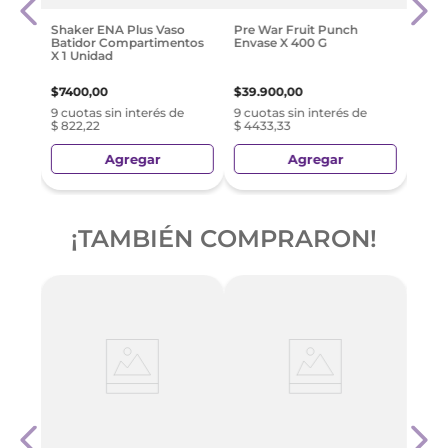
$
17
.
2
Shaker ENA Plus Vaso
Pre War Fruit Punch
Batidor Compartimentos
Envase X 400 G
e
9 cuo
X 1 Unidad
$ 1911
$
7400
,
00
$
39
.
900
,
00
9 cuotas sin interés de
9 cuotas sin interés de
$ 822,22
$ 4433,33
Agregar
Agregar
¡TAMBIÉN COMPRARON!
Magn
Comp