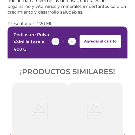
que actúan a nivel de las defensas naturales del
organismo y vitaminas y minerales importantes para un
crecimiento y desarrollo saludables.
Presentación: 220 Ml.
Pediasure Polvo
－
＋
Agregar al carrito
Vainilla Lata X
400 G
¡PRODUCTOS SIMILARES!
0
Citr
Caps