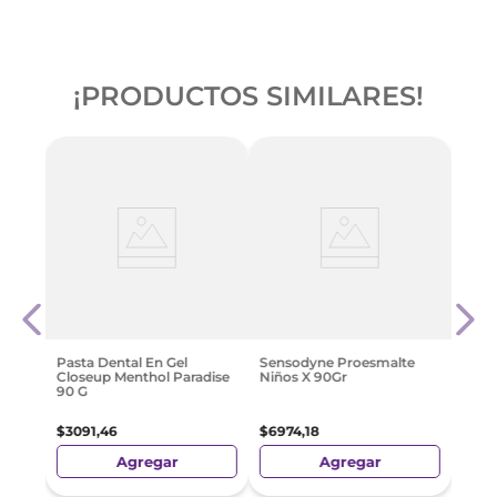
¡PRODUCTOS SIMILARES!
0 Gr
Oral 
Mick
$
498
Pasta Dental En Gel
Sensodyne Proesmalte
Closeup Menthol Paradise
Niños X 90Gr
e
90 G
$
3091
,
46
$
6974
,
18
Agregar
Agregar