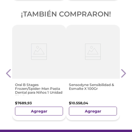
¡TAMBIÉN COMPRARON!
ystal
Fluor
Dent
$
10
.
1
Oral B Stages
Sensodyne Sensibilidad &
Frozen/Spider-Man Pasta
Esmalte X 100Gr
Dental para Niños 1 Unidad
75 Ml
$
7689
,
93
$
10
.
558
,
04
Agregar
Agregar