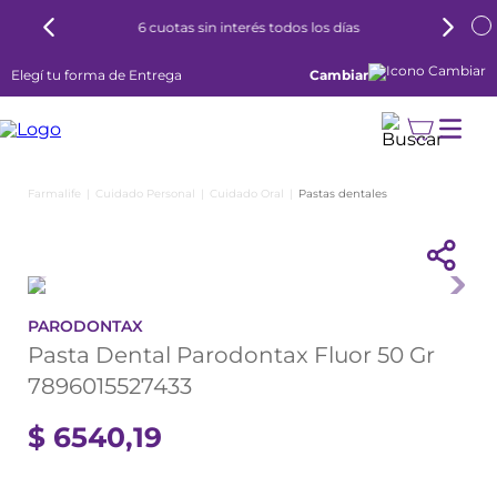
6 cuotas sin interés todos los días
Elegí tu forma de Entrega
Cambiar
Cuidado Personal
Cuidado Oral
Pastas dentales
PARODONTAX
Pasta Dental Parodontax Fluor 50 Gr
7896015527433
$
6540
,
19