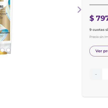
nol
ura
$
79
9 cuotas s
Precio sin I
Ver p
－