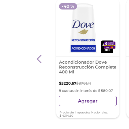
 %
-
40 %
dicionador Elvive
Acondicionador Dove
Extraordinario Rizos
Reconstrucción Completa
l
400 Ml
,
53
$
11
.
190
,
05
$
5220
,
67
$
8701
,
11
s sin interés de $ 808,17
9 cuotas sin interés de $ 580,07
Agregar
Agregar
sin Impuestos Nacionales:
Precio sin Impuestos Nacionales:
8
$
4314
,
60