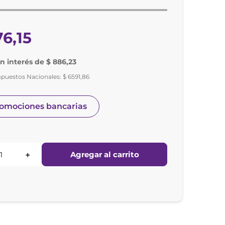
76
,
15
in interés de $ 886,23
mpuestos Nacionales:
$
6591
,
86
romociones bancarias
Agregar al carrito
＋