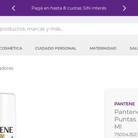
Pagá en hasta 8 cuotas SIN interés
oductos, marcas y más...
OS MÁS BUSCADOS
COSMÉTICA
CUIDADO PERSONAL
MATERNIDAD
SAL
ector solar
um
adores
tina
mpoo
eina
PANTENE
 micelar
Pantene
ector
Puntas 
Ml
ara pestañas
75004352