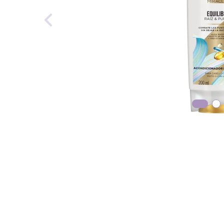
reti
tint