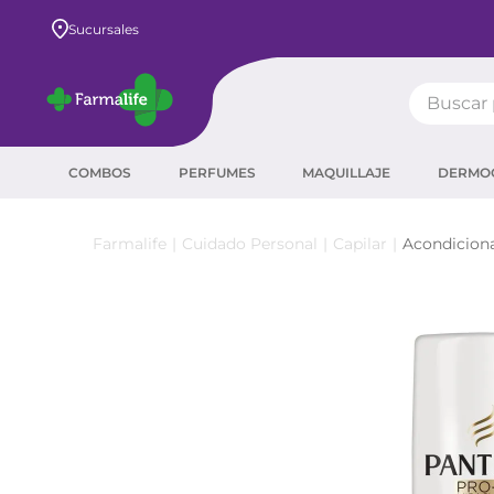
Envío GRATIS a todo el país desde $80.000
Sucursales
Buscar pr
TÉRMIN
COMBOS
PERFUMES
MAQUILLAJE
DERMO
prot
ser
Cuidado Personal
Capilar
Acondicion
crea
sha
prot
agua
corr
masc