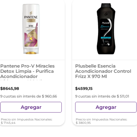
Pantene Pro-V Miracles
Plusbelle Esencia
Detox Limpia - Purifica
Acondicionador Control
Acondicionador
Frizz X 970 Ml
Hidratante 400 Ml
$
8645
,
98
$
4599
,
15
9 cuotas sin interés de $ 960,66
9 cuotas sin interés de $ 511,01
Agregar
Agregar
Precio sin Impuestos Nacionales:
Precio sin Impuestos Nacionales:
$
7145
,
44
$
3800
,
95