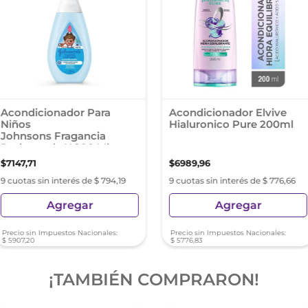
Acondicionador Para
Acondicionador Elvive
Niños
Hialuronico Pure 200ml
Johnsons Fragancia
Prolongada X 200 Ml
$
7147
,
71
$
6989
,
96
9 cuotas sin interés de $ 794,19
9 cuotas sin interés de $ 776,66
Agregar
Agregar
Precio sin Impuestos Nacionales:
Precio sin Impuestos Nacionales:
$
5907
,
20
$
5776
,
83
¡TAMBIÉN COMPRARON!