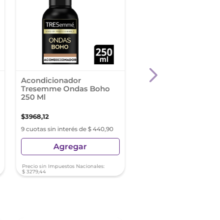
Acondicionador
Capilatis Acondicion
Tresemme Ondas Boho
Iluminador Puro Rub
250 Ml
420Ml
$
3968
,
12
$
9700
,
19
9 cuotas sin interés de $ 440,90
9 cuotas sin interés de $ 10
Agregar
Agregar
Precio sin Impuestos Nacionales:
Precio sin Impuestos Nacionale
$
3279
,
44
$
8016
,
69