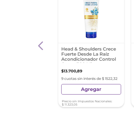
dicionador Fructis
Head & Shoulders Crece
 Coco 200ml
Fuerte Desde La Raíz
Acondicionador Control
Caspa 300 Ml
0
,
03
$
13
.
700
,
89
s sin interés de $ 610,00
9 cuotas sin interés de $ 1522,32
Agregar
Agregar
sin Impuestos Nacionales:
Precio sin Impuestos Nacionales:
21
$
11
.
323
,
05