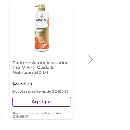
Pantene Acondicionador
Acondicionador Elvi
Pro-V Anti-Caida &
Hialuronico Pure 20
Nutrición 510 Ml
$
22
.
371
,
29
$
6989
,
96
9 cuotas sin interés de $ 2485,69
9 cuotas sin interés de $ 7
Agregar
Agregar
Precio sin Impuestos Nacionales:
Precio sin Impuestos Nacionale
$
18
.
488
,
67
$
5776
,
83