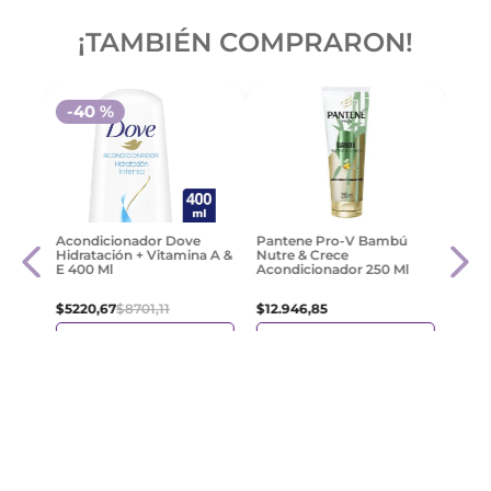
¡TAMBIÉN COMPRARON!
-
40 %
e
Valca
Acondicionador Dove
Pantene Pro-V Bambú
Acon
Hidratación + Vitamina A &
Nutre & Crece
E 400 Ml
Acondicionador 250 Ml
$
52
.
$
5220
,
67
$
8701
,
11
$
12
.
946
,
85
e
Agregar
Agregar