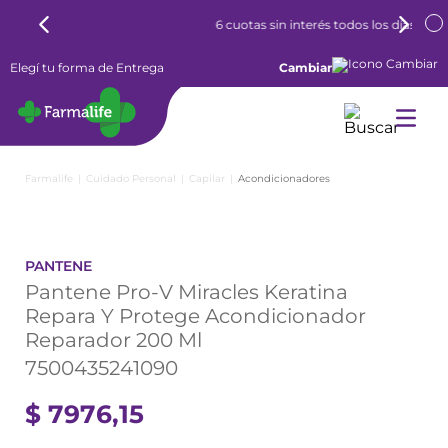
6 cuotas sin interés todos los días
Elegí tu forma de Entrega
Cambiar
Cuidado Personal
Capilar
Acondicionadores
PANTENE
Pantene Pro-V Miracles Keratina
Repara Y Protege Acondicionador
Reparador 200 Ml
7500435241090
$
7976
,
15