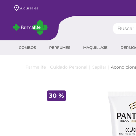
Envío GRATIS a todo el país desde $80.000
Sucursales
Buscar pr
TÉRMIN
COMBOS
PERFUMES
MAQUILLAJE
DERMO
prot
ser
Cuidado Personal
Capilar
Acondicion
crea
sha
30 %
prot
agua
corr
masc