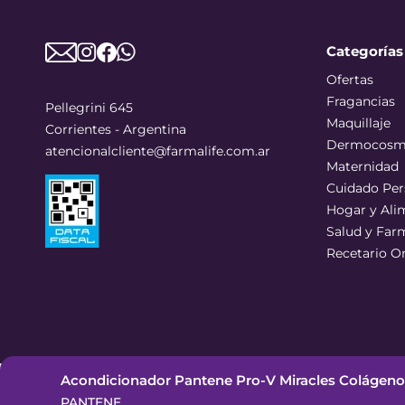
Categorías
Ofertas
Fragancias
Pellegrini 645
Maquillaje
Corrientes - Argentina
Dermocosm
atencionalcliente@farmalife.com.ar
Maternidad
Cuidado Per
Hogar y Ali
Salud y Far
Recetario O
Acondicionador Pantene Pro-V Miracles Colágeno 
©
2026
Todos los derechos reservados
PANTENE