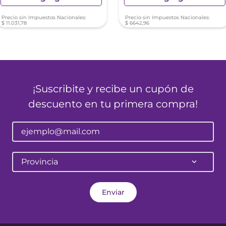
Precio sin Impuestos Nacionales:
Precio sin Impuestos Nacionales:
$
11
.
031
,
78
$
6642
,
96
¡Suscribite y recibe un cupón de
descuento en tu primera compra!
Provincia
Enviar