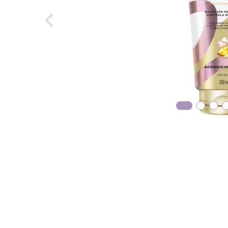
reti
tint