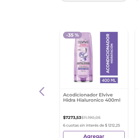
-
35 %
dicionador Sedal
Acodicionador Elvive
idas Botella 340 Ml
Hidra Hialuronico 400ml
,
73
$
7273
,
53
$
11
.
190
,
05
as sin interés de $ 850,62
6 cuotas sin interés de $ 1212,25
Agregar
Agregar