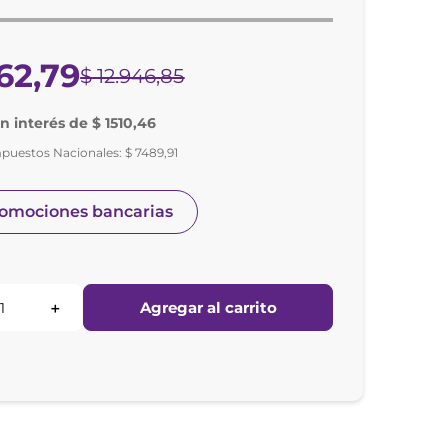
62
,
79
$
12
.
946
,
85
in interés de $ 1510,46
mpuestos Nacionales:
$
7489
,
91
romociones bancarias
Agregar al carrito
＋