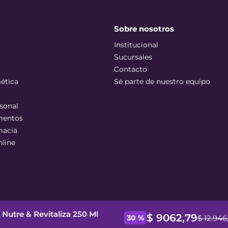
Sobre nosotros
Institucional
Sucursales
Contacto
ética
Sé parte de nuestro equipo
sonal
mentos
macia
nline
Nutre & Revitaliza 250 Ml
$
9062
,
79
$
12
.
946
30 %