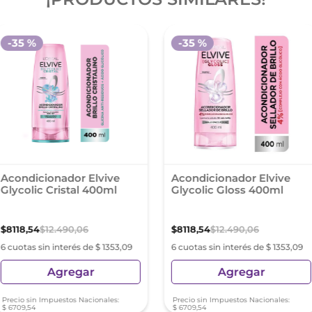
-
35 %
-
35 %
Acondicionador Elvive
Acondicionador Elvive
Glycolic Cristal 400ml
Glycolic Gloss 400ml
$
8118
,
54
$
12
.
490
,
06
$
8118
,
54
$
12
.
490
,
06
6 cuotas sin interés de $ 1353,09
6 cuotas sin interés de $ 1353,09
Agregar
Agregar
Precio sin Impuestos Nacionales:
Precio sin Impuestos Nacionales:
$
6709
,
54
$
6709
,
54