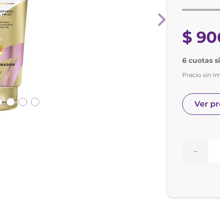
nol
ura
$
90
6 cuotas s
Precio sin I
Ver p
－