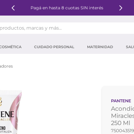
Pagá en hasta 8 cuotas SIN interés
oductos, marcas y más...
OS MÁS BUSCADOS
COSMÉTICA
CUIDADO PERSONAL
MATERNIDAD
SAL
ector solar
um
adores
tina
mpoo
eina
PANTENE
 micelar
Acondi
ector
Miracle
250 Ml
ara pestañas
750043519