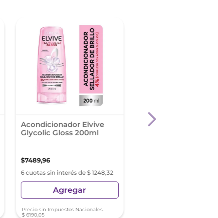
Acondicionador Elvive
Acondicionador Fruc
Glycolic Gloss 200ml
Goodbye Daños 200
$
7489
,
96
$
5490
,
03
6 cuotas sin interés de $ 1248,32
6 cuotas sin interés de $ 91
Agregar
Agregar
Precio sin Impuestos Nacionales:
Precio sin Impuestos Nacionale
$
6190
,
05
$
4537
,
21