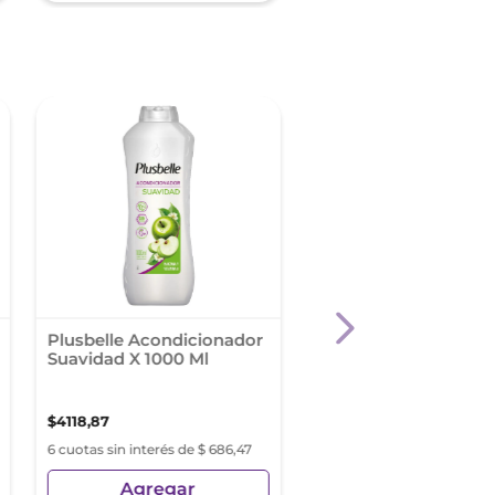
Plusbelle Acondicionador
Acondicionador
Suavidad X 1000 Ml
Tresemme Brillo Lam
250 Ml
$
4118
,
87
$
5243
,
24
6 cuotas sin interés de $ 686,47
6 cuotas sin interés de $ 8
Agregar
Agregar