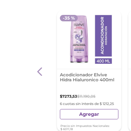
 %
-
35 %
dicionador Elvive
Acodicionador Elvive
rvive 400ml
Hidra Hialuronico 400ml
,
53
$
11
.
190
,
05
$
7273
,
53
$
11
.
190
,
05
s sin interés de $ 1212,25
6 cuotas sin interés de $ 1212,25
Agregar
Agregar
sin Impuestos Nacionales:
Precio sin Impuestos Nacionales:
8
$
6011
,
18