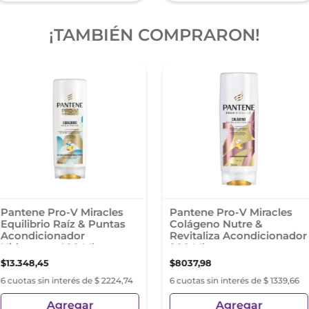
¡TAMBIÉN COMPRARON!
Pantene Pro-V Miracles
Pantene Pro-V Miracles
Equilibrio Raíz & Puntas
Colágeno Nutre &
Acondicionador
Revitaliza Acondicionador
Hidratante 400 Ml
200 Ml
$
13
.
348
,
45
$
8037
,
98
6 cuotas sin interés de $ 2224,74
6 cuotas sin interés de $ 1339,66
Agregar
Agregar