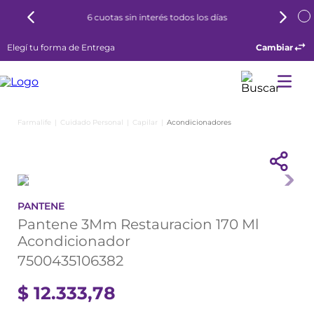
6 cuotas sin interés todos los días
Elegí tu forma de Entrega
Cambiar
Cuidado Personal
Capilar
Acondicionadores
PANTENE
Pantene 3Mm Restauracion 170 Ml
Acondicionador
7500435106382
$
12
.
333
,
78