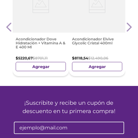
e
Acon
Glyc
$
811
Acondicionador Dove
Acondicionador Elvive
Hidratación + Vitamina A &
Glycolic Cristal 400ml
E 400 Ml
$
5220
,
67
$
8701
,
11
$
8118
,
54
$
12
.
490
,
06
Agregar
Agregar
¡Suscribite y recibe un cupón de
descuento en tu primera compra!