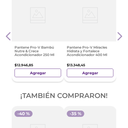
is
Pant
Colá
Revi
200 
$
803
Pantene Pro-V Bambú
Pantene Pro-V Miracles
Nutre & Crece
Hidrata y Fortalece
Acondicionador 250 Ml
Acondicionador 400 Ml
$
12
.
946
,
85
$
13
.
348
,
45
Agregar
Agregar
¡TAMBIÉN COMPRARON!
-
40 %
-
35 %
-
3