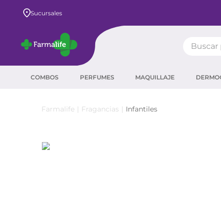
Envío GRATIS a todo el país desde $80.000
Sucursales
Buscar pr
TÉRMIN
COMBOS
PERFUMES
MAQUILLAJE
DERMO
prot
ser
Fragancias
Infantiles
crea
sha
prot
agua
corr
masc