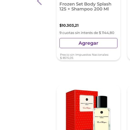
nia Heno De Pravia
Frozen Set Body Splash
 Niños 250Ml
125 + Shampoo 200 Ml
,
18
$
10
.
303
,
21
as sin interés de $ 862,79
9 cuotas sin interés de $ 1144,80
Agregar
Agregar
sin Impuestos Nacionales:
Precio sin Impuestos Nacionales:
50
$
8515
,
05