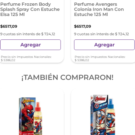
Perfume Frozen Body
Perfume Avengers
Splash Spray Con Estuche
Colonia Iron Man Con
Elsa 125 Ml
Estuche 125 Ml
$
6517
,
09
$
6517
,
09
9 cuotas sin interés de $ 724,12
9 cuotas sin interés de $ 724,12
Agregar
Agregar
Precio sin Impuestos Nacionales:
Precio sin Impuestos Nacionales:
$
5386
,
02
$
5386
,
02
¡TAMBIÉN COMPRARON!