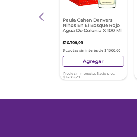
ume Pibe'S Para
Paula Cahen Danvers
s Edt 80Ml
Niños En El Bosque Rojo
Agua De Colonia X 100 Ml
9
,
99
$
16
.
799
,
99
s sin interés de $ 1055,55
9 cuotas sin interés de $ 1866,66
Agregar
Agregar
sin Impuestos Nacionales:
Precio sin Impuestos Nacionales:
23
$
13
.
884
,
29