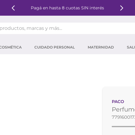
Pagá en hasta 8 cuotas SIN interés
oductos, marcas y más...
OS MÁS BUSCADOS
COSMÉTICA
CUIDADO PERSONAL
MATERNIDAD
SAL
ector solar
um
tina
mpoo
eina
PACO
 micelar
Perfume
ector
779160017
ara pestañas