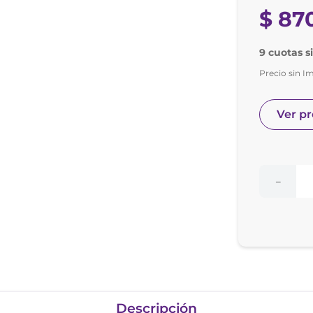
nol
$
87
ura
9 cuotas s
Precio sin I
Ver p
－
Descripción