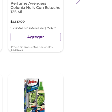
Perfume Avengers
Jolie Danielle Eau De
Colonia Hulk Con Estuche
Toilette X 90 Ml
125 Ml
$
6517
,
09
$
9499
,
99
9 cuotas sin interés de $ 724,12
9 cuotas sin interés de $ 10
Agregar
Agregar
Precio sin Impuestos Nacionales:
Precio sin Impuestos Nacionale
$
5386
,
02
$
7851
,
23