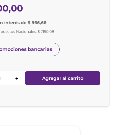
00
,
00
in interés de $ 966,66
mpuestos Nacionales:
$
7190
,
08
romociones bancarias
Agregar al carrito
＋