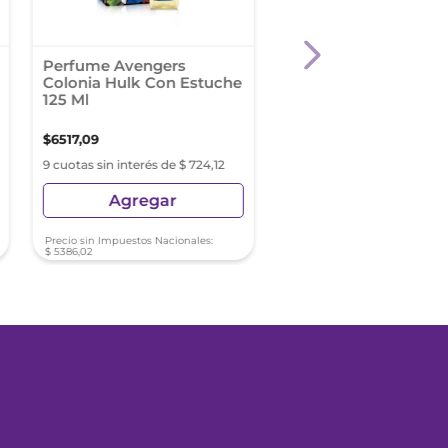
Perfume Avengers
Perfume Hello Kitty
Colonia Hulk Con Estuche
Splash Exhibid Dulzu
125 Ml
125 Ml
$
6517
,
09
$
6517
,
09
9 cuotas sin interés de $ 724,12
9 cuotas sin interés de $ 72
Agregar
Agregar
Precio sin Impuestos Nacionales:
Precio sin Impuestos Nacionale
$
5386
,
02
$
5386
,
02