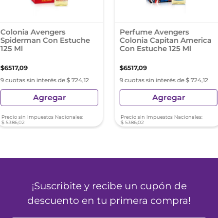
Colonia Avengers
Perfume Avengers
Spiderman Con Estuche
Colonia Capitan America
125 Ml
Con Estuche 125 Ml
$
6517
,
09
$
6517
,
09
9 cuotas sin interés de $ 724,12
9 cuotas sin interés de $ 724,12
Agregar
Agregar
Precio sin Impuestos Nacionales:
Precio sin Impuestos Nacionales:
$
5386
,
02
$
5386
,
02
¡Suscribite y recibe un cupón de
descuento en tu primera compra!