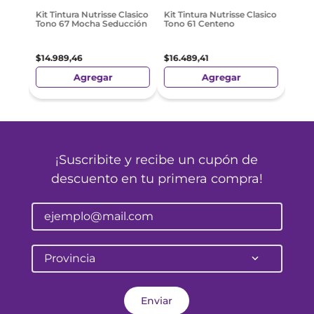
6
$
16
.
Kit Tintura Nutrisse Clasico
Kit Tintura Nutrisse Clasico
Tono 67 Mocha Seducción
Tono 61 Centeno
$
14
.
989
,
46
$
16
.
489
,
41
Agregar
Agregar
¡Suscribite y recibe un cupón de
descuento en tu primera compra!
Provincia
Enviar