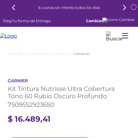
6 cuotas sin interés todos los días
Elegí tu forma de Entrega
Cambiar
Cuidado Personal
Capilar
Coloración
GARNIER
Kit Tintura Nutrisse Ultra Cobertura
Tono 60 Rubio Oscuro Profundo
7509552923650
$
16
.
489
,
41