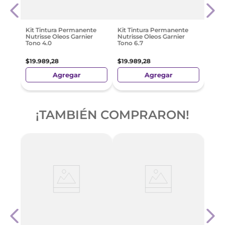
Claro
Tono 
6
$
16
.
Kit Tintura Permanente
Kit Tintura Permanente
Nutrisse Oleos Garnier
Nutrisse Oleos Garnier
Tono 4.0
Tono 6.7
$
19
.
989
,
28
$
19
.
989
,
28
Agregar
Agregar
¡TAMBIÉN COMPRARON!
Kit T
o
Cobe
Cast