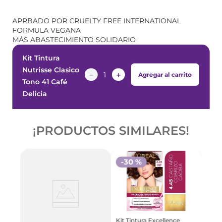
APRBADO POR CRUELTY FREE INTERNATIONAL
FORMULA VEGANA
MÁS ABASTECIMIENTO SOLIDARIO
Kit Tintura
Nutrisse Clasico
－
＋
Agregar al carrito
Tono 41 Café
Delicia
¡PRODUCTOS SIMILARES!
-
30 %
Kit T
Kit Tintura Excellence