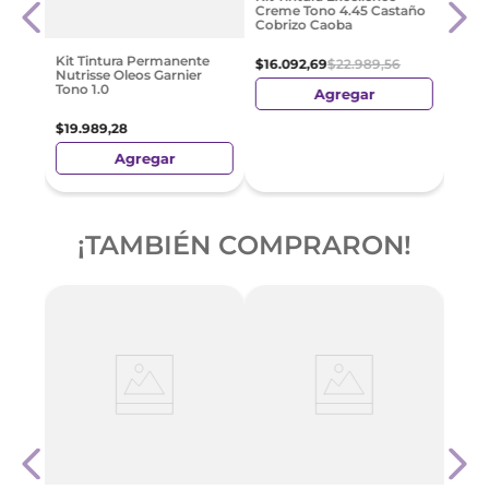
o Muy
Tono
Creme Tono 4.45 Castaño
Cobrizo Caoba
6
$
16
.
Kit Tintura Permanente
$
16
.
092
,
69
$
22
.
989
,
56
Nutrisse Oleos Garnier
Tono 1.0
Agregar
$
19
.
989
,
28
Agregar
¡TAMBIÉN COMPRARON!
Magic
Kit T
ris
Tono