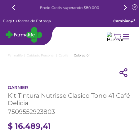
80.000
6 cuotas sin interés todos los días
Elegí tu forma de Entrega
Cambiar
Cuidado Personal
Capilar
Coloración
GARNIER
Kit Tintura Nutrisse Clasico Tono 41 Café
Delicia
7509552923803
$
16
.
489
,
41