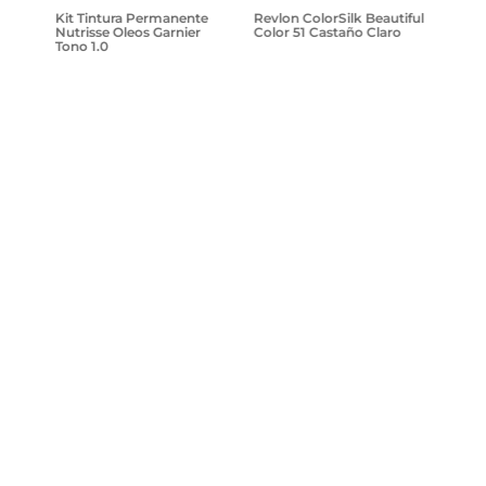
$
14
.
Kit Tintura Permanente
Revlon ColorSilk Beautiful
Nutrisse Oleos Garnier
Color 51 Castaño Claro
Tono 1.0
$
19
.
989
,
28
$
9264
,
04
Agregar
Agregar
¡Suscribite y recibe un cupón de
descuento en tu primera compra!
Provincia
Enviar