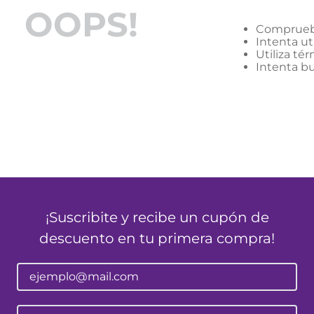
nol
OOPS!
e posay
Comprueba
Intenta ut
Utiliza té
Intenta b
¡Suscribite y recibe un cupón de
descuento en tu primera compra!