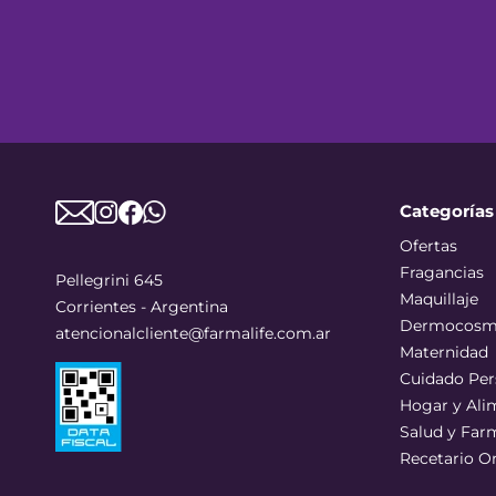
Categorías
Ofertas
Fragancias
Pellegrini 645
Maquillaje
Corrientes - Argentina
Dermocosm
atencionalcliente@farmalife.com.ar
Maternidad
Cuidado Per
Hogar y Ali
Salud y Far
Recetario O