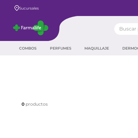
Sucursales
Buscar pr
TÉRMIN
COMBOS
PERFUMES
MAQUILLAJE
DERMO
prot
ser
crea
sha
prot
0
agua
corr
másc