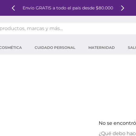
Envío GRATIS a todo el país desde $80.000
oductos, marcas y más...
OS MÁS BUSCADOS
COSMÉTICA
CUIDADO PERSONAL
MATERNIDAD
SAL
ector solar
um
tina
mpoo
eina
 micelar
ector
No se encontr
ara pestañas
¿Qué debo hac