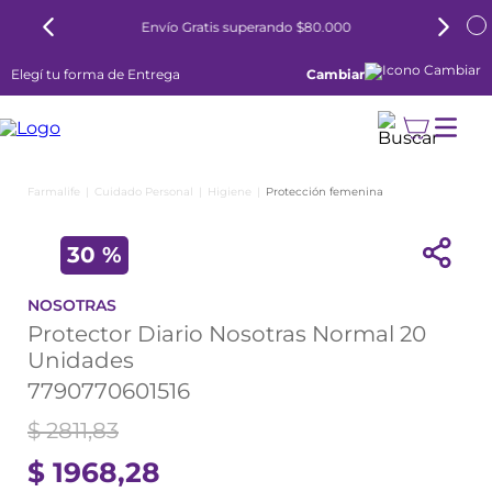
Envío Gratis superando $80.000
Elegí tu forma de Entrega
Cambiar
Cuidado Personal
Higiene
Protección femenina
30 %
NOSOTRAS
Protector Diario Nosotras Normal 20
Unidades
7790770601516
$
2811
,
83
$
1968
,
28