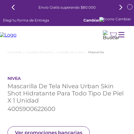
Envío Gratis superando $80.000
Elegí tu forma de Entrega
Cambiar
Cuidado Personal
Cuidado de la piel
Mascarilla
NIVEA
Mascarilla De Tela Nivea Urban Skin
Shot Hidratante Para Todo Tipo De Piel
X 1 Unidad
4005900622600
Ver promociones bancarias