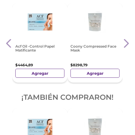
Coon
Acf Oil -Control Papel
Coony Compressed Face
e
Peel
Matificante
Mask
$
19
.
$
4464
,
89
$
8298
,
79
Agregar
Agregar
¡TAMBIÉN COMPRARON!