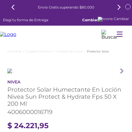
Envío Gratis superando $80.000
Elegí tu forma de Entrega
Cambiar
Cuidado Personal
Cuidado de la piel
Protector Solar
NIVEA
Protector Solar Humectante En Loción
Nivea Sun Protect & Hydrate Fps 50 X
200 Ml
4006000016719
$
24
.
221
,
95