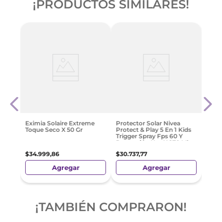
¡PRODUCTOS SIMILARES!
n
Prote
Pari
Tono
$
34
.
Eximia Solaire Extreme
Protector Solar Nivea
Toque Seco X 50 Gr
Protect & Play 5 En 1 Kids
Trigger Spray Fps 60 Y
Protección Uva X 270 Ml
$
34
.
999
,
86
$
30
.
737
,
77
Agregar
Agregar
¡TAMBIÉN COMPRARON!