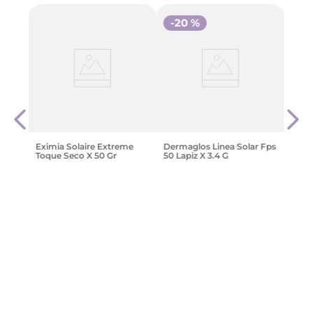
-
20 %
Solar
Prot
Ice
Hume
Nive
Hydr
$
24
.
Eximia Solaire Extreme
Dermaglos Linea Solar Fps
Toque Seco X 50 Gr
50 Lapiz X 3.4 G
$
34
.
999
,
86
$
13
.
117
,
49
$
16
.
396
,
86
Agregar
Agregar
¡Suscribite y recibe un cupón de
descuento en tu primera compra!