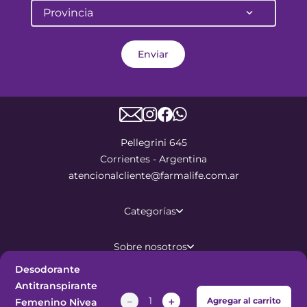
Provincia
Enviar
Pellegrini 645
Corrientes - Argentina
atencionalcliente@farmalife.com.ar
Categorías
Sobre nosotros
Desodorante
Ayuda
Antitranspirante
－
＋
Agregar al carrito
Femenino Nivea