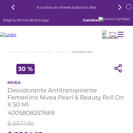
6 cuotas sin interés todos los días
Elegí tu forma de Entrega
Cambiar
Cuidado Personal
Higiene
Desodorantes
30 %
NIVEA
Desodorante Antitranspirante
Femenino Nivea Pearl & Beauty Roll On
X 50 Ml
4005808257669
$
3377
,
36