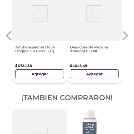
Deso
a Men
Cott
 Sin
$
432
Antitranspirante Dove
Desodorante Rexona
Original En Barra 50 g
Xtracool 150 Ml
$
6724
,
38
$
4045
,
49
Agregar
Agregar
¡TAMBIÉN COMPRARON!