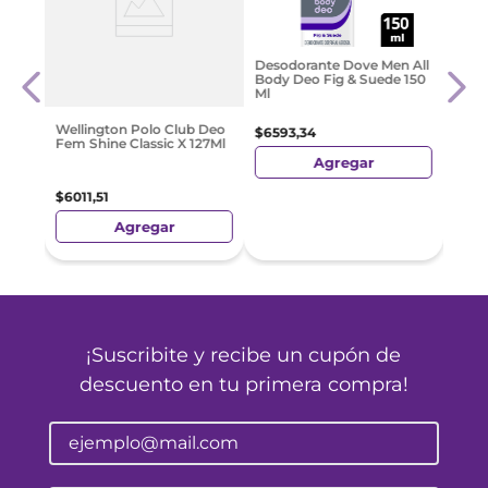
ombre
Rexo
Desodorante Dove Men All
osol
Aeros
Body Deo Fig & Suede 150
150 M
Ml
$
344
Wellington Polo Club Deo
$
6593
,
34
Fem Shine Classic X 127Ml
Agregar
$
6011
,
51
Agregar
¡Suscribite y recibe un cupón de
descuento en tu primera compra!