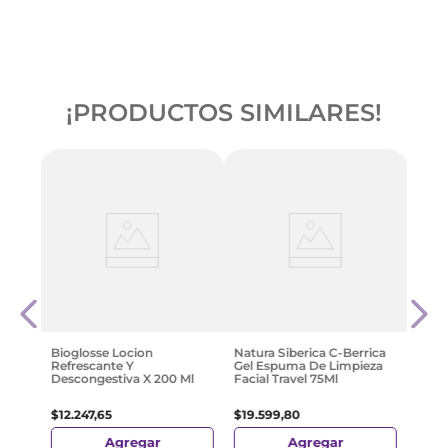
¡PRODUCTOS SIMILARES!
3 En 1
Agua 
eles
Refre
es
Norm
$
12
.
Bioglosse Locion
Natura Siberica C-Berrica
Refrescante Y
Gel Espuma De Limpieza
Descongestiva X 200 Ml
Facial Travel 75Ml
$
12
.
247
,
65
$
19
.
599
,
80
Agregar
Agregar