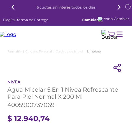
6 cuotas sin interés todos los días
Elegí tu forma de Entrega
Cambiar
Cuidado Personal
Cuidado de la piel
Limpieza
NIVEA
Agua Micelar 5 En 1 Nivea Refrescante
Para Piel Normal X 200 Ml
4005900737069
$
12
.
940
,
74