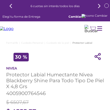
6 cuotas sin interés todos los días
Elegí tu forma de Entrega
Cambiar
Cuidado Personal
Cuidado de la piel
Protector Labial
30 %
NIVEA
Protector Labial Humectante Nivea
Blackberry Shine Para Todo Tipo De Piel
X 4,8 Grs
4005900764546
$
6507
,
67