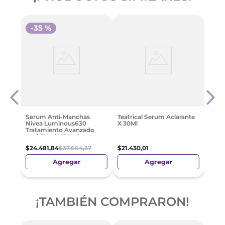
-
35 %
te 5
Teat
Anti
Para
0 Ml
$
21
.
4
Serum Anti-Manchas
Teatrical Serum Aclarante
Nivea Luminous630
X 30Ml
Tratamiento Avanzado
Anti-Edad X 30 Ml
$
24
.
481
,
84
$
37
.
664
,
37
$
21
.
430
,
01
Agregar
Agregar
¡TAMBIÉN COMPRARON!