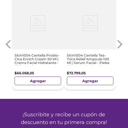
Gel 
t con
Manc
L'Oré
$
43
.
Skin1004 Centella Probio-
Skin1004 Centella Tea-
Cica Enrich Cream 50 Ml |
Trica Relief Ampoule 100
Crema Facial Hidratante -
Ml | Serum Facial - Pieles
Pieles Maduras
Oleosas Y Con Acné
$
66
.
058
,
05
$
72
.
799
,
05
Agregar
Agregar
¡Suscribite y recibe un cupón de
descuento en tu primera compra!