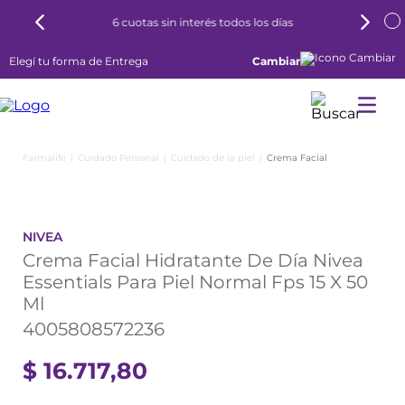
6 cuotas sin interés todos los días
Elegí tu forma de Entrega
Cambiar
Cuidado Personal
Cuidado de la piel
Crema Facial
NIVEA
Crema Facial Hidratante De Día Nivea
Essentials Para Piel Normal Fps 15 X 50
Ml
4005808572236
$
16
.
717
,
80