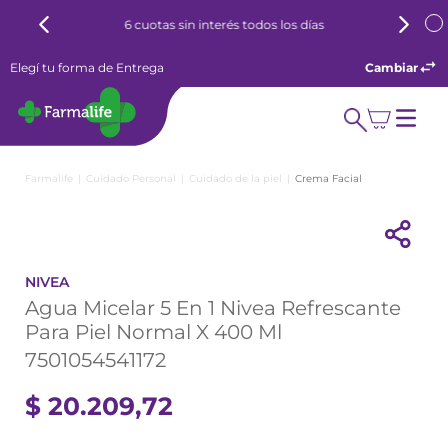
6 cuotas sin interés todos los días
Elegí tu forma de Entrega
Cambiar
Cuidado Personal
Cuidado de la piel
Crema Facial
NIVEA
Agua Micelar 5 En 1 Nivea Refrescante
Para Piel Normal X 400 Ml
7501054541172
$
20
.
209
,
72