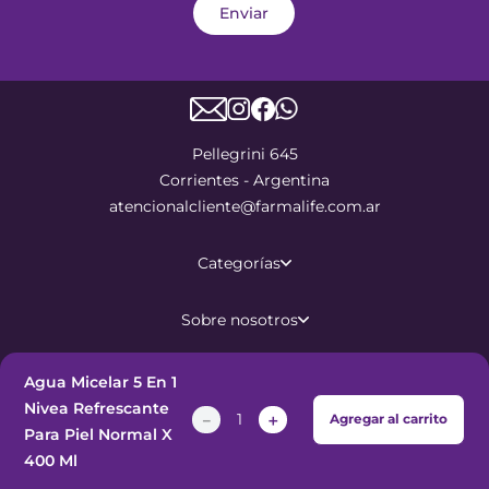
Enviar
Pellegrini 645
Corrientes - Argentina
atencionalcliente@farmalife.com.ar
Categorías
Sobre nosotros
Ayuda
Agua Micelar 5 En 1
Nivea Refrescante
－
＋
Agregar al carrito
Para Piel Normal X
©
2026
Todos los derechos
400 Ml
reservados