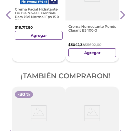
Teatr
Crema Facial Hidratante
200G
De Día Nivea Essentials
Para Piel Normal Fps 15 X
50 Ml
$
84
Crema Humectante Ponds
$
16
.
717
,
80
Clarant B3 100 G
Agregar
$
5042
,
34
$
5602
,
60
Agregar
¡TAMBIÉN COMPRARON!
-
30 %
real
Biog
Hidr