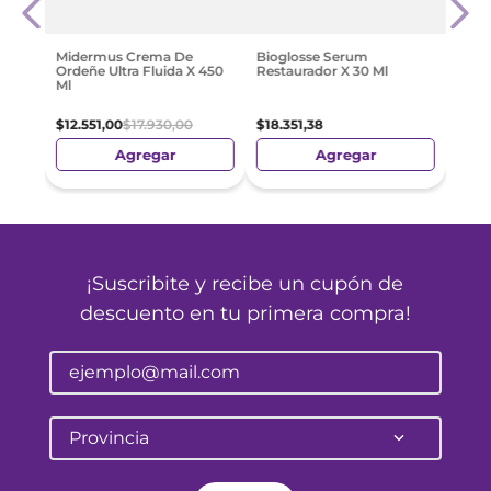
Ácid
50 G
$
21
.
Midermus Crema De
Bioglosse Serum
Ordeñe Ultra Fluida X 450
Restaurador X 30 Ml
Ml
$
12
.
551
,
00
$
17
.
930
,
00
$
18
.
351
,
38
Agregar
Agregar
¡Suscribite y recibe un cupón de
descuento en tu primera compra!
Provincia